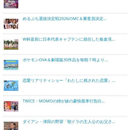
めるぷち選抜決定戦2026のMC＆審査員決定…
W杯直前に日本代表キャプテンに就任した板倉滉…
ポケモンOVA＆劇場版30作品を毎朝７時より…
恋愛リアリティショー『わたしに残された恋愛』…
TWICE・MOMOの姉が妹の豪快親孝行告白…
ダイアン・津田の野望「朝ドラの主人公のお父さ…