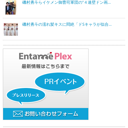
磯村勇斗らイケメン御曹司軍団の“４連壁ドン画…
磯村勇斗の濡れ髪キスに悶絶「ドSキャラが似合…