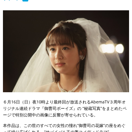
６月16日（日）夜10時より最終回が放送されるAbemaTV３周年オ
リジナル連続ドラマ『御曹司ボーイズ』の “秘蔵写真”をまとめたペ
ージで特別公開中の画像に反響が寄せられている。
本作品は、この世のすべての女性の憧れ“御曹司の花嫁”の座をめぐ
って繰り広げられる、“サバイバル玉の輿コメディドラマ”。