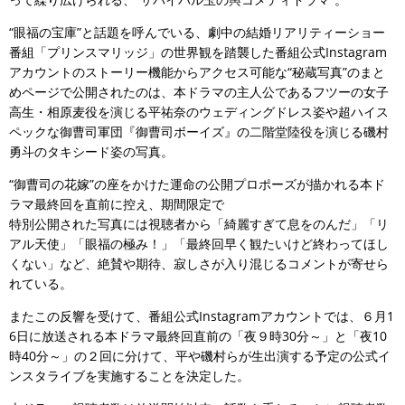
“眼福の宝庫”と話題を呼んでいる、劇中の結婚リアリティーショー
番組「プリンスマリッジ」の世界観を踏襲した番組公式Instagram
アカウントのストーリー機能からアクセス可能な“秘蔵写真”のまと
めページで公開されたのは、本ドラマの主人公であるフツーの女子
高生・相原麦役を演じる平祐奈のウェディングドレス姿や超ハイス
ペックな御曹司軍団『御曹司ボーイズ』の二階堂陸役を演じる磯村
勇斗のタキシード姿の写真。
“御曹司の花嫁”の座をかけた運命の公開プロポーズが描かれる本ド
ラマ最終回を直前に控え、期間限定で
特別公開された写真には視聴者から「綺麗すぎて息をのんだ」「リ
アル天使」「眼福の極み！」「最終回早く観たいけど終わってほし
くない」など、絶賛や期待、寂しさが入り混じるコメントが寄せら
れている。
またこの反響を受けて、番組公式Instagramアカウントでは、６月1
6日に放送される本ドラマ最終回直前の「夜９時30分～」と「夜10
時40分～」の２回に分けて、平や磯村らが生出演する予定の公式イ
ンスタライブを実施することを決定した。