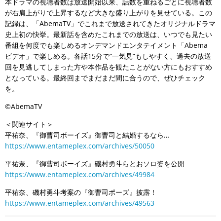
本ドラマの視聴者数は放送開始以来、話数を重ねるごとに視聴者数
が右肩上がりで上昇するなど大きな盛り上がりを見せている。この
記録は、「AbemaTV」でこれまで放送されてきたオリジナルドラマ
史上初の快挙。最新話を含めたこれまでの放送は、いつでも見たい
番組を何度でも楽しめるオンデマンドエンタテイメント「Abema
ビデオ」で楽しめる。各話15分で“一気見”もしやすく、過去の放送
回を見逃してしまった方や本作品を観たことがない方にもおすすめ
となっている。最終回までまだまだ間に合うので、ぜひチェック
を。
©AbemaTV
＜関連サイト＞
平祐奈、『御曹司ボーイズ』御曹司と結婚するなら…
https://www.entameplex.com/archives/50050
平祐奈、『御曹司ボーイズ』磯村勇斗らとおソロ姿を公開
https://www.entameplex.com/archives/49984
平祐奈、磯村勇斗考案の『御曹司ポーズ』披露！
https://www.entameplex.com/archives/49563