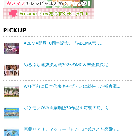
PICKUP
ABEMA開局10周年記念、「ABEMA恋リ…
めるぷち選抜決定戦2026のMC＆審査員決定…
W杯直前に日本代表キャプテンに就任した板倉滉…
ポケモンOVA＆劇場版30作品を毎朝７時より…
恋愛リアリティショー『わたしに残された恋愛』…