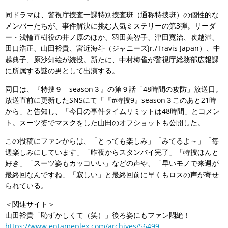
同ドラマは、警視庁捜査一課特別捜査班（通称特捜班）の個性的な
メンバーたちが、事件解決に挑む人気ミステリーの第3弾。リーダ
ー・浅輪直樹役の井ノ原のほか、羽田美智子、津田寛治、吹越満、
田口浩正、山田裕貴、宮近海斗（ジャニーズJr./Travis Japan）、中
越典子、原沙知絵が続投。新たに、中村梅雀が警視庁総務部広報課
に所属する謎の男として出演する。
同日は、『特捜９ season３』の第９話「48時間の攻防」放送日。
放送直前に更新したSNSにて「『#特捜9』season３このあと21時
から」と告知し、「今日の事件タイムリミットは48時間」とコメン
ト。スーツ姿でマスクをした山田のオフショットも公開した。
この投稿にファンからは、「とっても楽しみ」「みてるよ～」「毎
週楽しみにしています」「昨夜からスタンバイ完了」「特捜ほんと
好き」「スーツ姿もカッコいい」などの声や、「早いモノで来週が
最終回なんですね」「寂しい」と最終回前に早くもロスの声が寄せ
られている。
＜関連サイト＞
山田裕貴「恥ずかしくて（笑）」後ろ姿にもファン悶絶！
https://www.entameplex.com/archives/56499