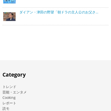
ダイアン・津田の野望「朝ドラの主人公のお父さ…
Category
トレンド
芸能・エンタメ
Cooking
レポート
読モ