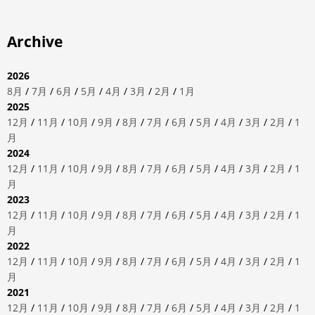
Archive
2026
8月
/
7月
/
6月
/
5月
/
4月
/
3月
/
2月
/
1月
2025
12月
/
11月
/
10月
/
9月
/
8月
/
7月
/
6月
/
5月
/
4月
/
3月
/
2月
/
1
月
2024
12月
/
11月
/
10月
/
9月
/
8月
/
7月
/
6月
/
5月
/
4月
/
3月
/
2月
/
1
月
2023
12月
/
11月
/
10月
/
9月
/
8月
/
7月
/
6月
/
5月
/
4月
/
3月
/
2月
/
1
月
2022
12月
/
11月
/
10月
/
9月
/
8月
/
7月
/
6月
/
5月
/
4月
/
3月
/
2月
/
1
月
2021
12月
/
11月
/
10月
/
9月
/
8月
/
7月
/
6月
/
5月
/
4月
/
3月
/
2月
/
1