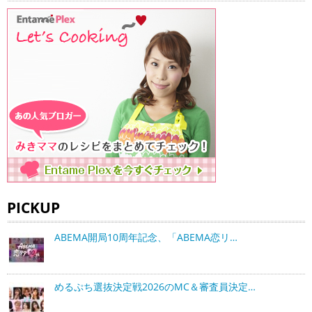
PICKUP
ABEMA開局10周年記念、「ABEMA恋リ…
めるぷち選抜決定戦2026のMC＆審査員決定…