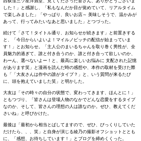
西荻窪三ツ星洋酒堂、見てくださった皆さん、ありがとうございま
した！」と感謝し、「私もなんだか目が覚めていて、リアルタイム
で楽しみました」「やっぱり、良いお店～ 美味しそうで、温かみが
あって、行ってみたいなあと思いました」とつづった。
続けて「さて！タイトル通り、お知らせが続きます」と前置きする
と、「今日からいよいよ！マイルノビッチの配信が始まっていま
す！」とお知らせ。「主人公のまいるちゃんを取り巻く男性が、全
員魅力的過ぎて、誰と付き合うのか、誰と付き合って欲しいのか、
わーん、選べないよー！と、最高に楽しいお悩みに 支配された記憶
があります笑」と漫画を読んだ時の感想や、本作の取材を受けた際
も「「大友さんは作中の誰がタイプ？」と、いう質問が来るたび
に、頭を抱えていました笑」と明かした。
大友は「その時々の自分の状態で、変わってきます、ほんとに！」
ともつづり、「皆さんは登場人物のなかでどんな恋愛をするタイプ
なのか、そして、皆さんの理想の人は誰なのか。ぜひ、教えてくだ
さいね」と呼びかけた。
最後は「最初から相当とばしてますので、ぜひ、びっくりしていた
だけたら、、、笑」と自身が演じる綾乃の撮影オフショットととも
に、「感想、お待ちしています！」とブログを締めくくった。