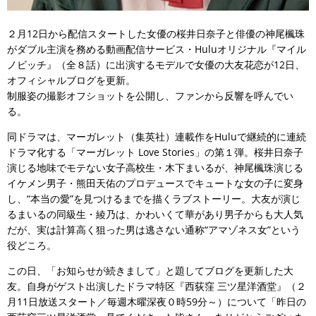
２月12日から配信スタートした女優の桜井日奈子と俳優の神尾楓珠
がダブル主演を務める動画配信サービス・Huluオリジナル『マイル
ノビッチ』（全８話）に出演するモデルで女優の大友花恋が12日、
オフィシャルブログを更新。
制服姿の撮影オフショットを公開し、ファンから反響を呼んでい
る。
同ドラマは、マーガレット（集英社）連載作をHuluで継続的に連続
ドラマ化する「マーガレット Love Stories」の第１弾。桜井日奈子
演じる地味でモテない女子高校生・木下まいるが、神尾楓珠演じる
イケメン男子・熊田天佑のプロデュースでキュートな女の子に変身
し、“本当の愛”を見つけるまでを描くラブストーリー。大友が演じ
るまいるの同級生・綾乃は、かわいくて華があり男子からも大人気
だが、実は計算高く狙った男は逃さない通称“アマゾネス女”という
役どころ。
この日、「お知らせが続きまして」と題してブログを更新した大
友。自身がゲスト出演したドラマ特区『西荻窪 三ツ星洋酒堂』（２
月11日放送スタート／毎週木曜深夜０時59分～）について「昨日の