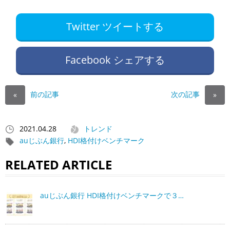
Twitter ツイートする
Facebook シェアする
前の記事
次の記事
«
»
2021.04.28
トレンド
auじぶん銀行
,
HDI格付けベンチマーク
RELATED ARTICLE
auじぶん銀行 HDI格付けベンチマークで３…