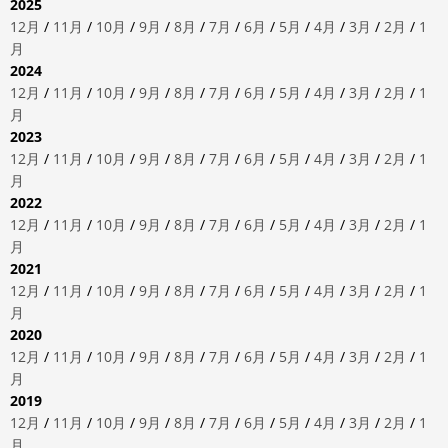
2025
12月
/
11月
/
10月
/
9月
/
8月
/
7月
/
6月
/
5月
/
4月
/
3月
/
2月
/
1
月
2024
12月
/
11月
/
10月
/
9月
/
8月
/
7月
/
6月
/
5月
/
4月
/
3月
/
2月
/
1
月
2023
12月
/
11月
/
10月
/
9月
/
8月
/
7月
/
6月
/
5月
/
4月
/
3月
/
2月
/
1
月
2022
12月
/
11月
/
10月
/
9月
/
8月
/
7月
/
6月
/
5月
/
4月
/
3月
/
2月
/
1
月
2021
12月
/
11月
/
10月
/
9月
/
8月
/
7月
/
6月
/
5月
/
4月
/
3月
/
2月
/
1
月
2020
12月
/
11月
/
10月
/
9月
/
8月
/
7月
/
6月
/
5月
/
4月
/
3月
/
2月
/
1
月
2019
12月
/
11月
/
10月
/
9月
/
8月
/
7月
/
6月
/
5月
/
4月
/
3月
/
2月
/
1
月