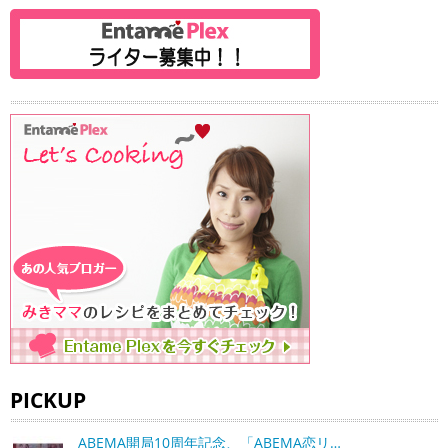
PICKUP
ABEMA開局10周年記念、「ABEMA恋リ…