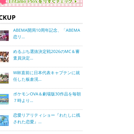
ICKUP
ABEMA開局10周年記念、「ABEMA
恋リ…
めるぷち選抜決定戦2026のMC＆審
査員決定…
W杯直前に日本代表キャプテンに就
任した板倉滉…
ポケモンOVA＆劇場版30作品を毎朝
７時より…
恋愛リアリティショー『わたしに残
された恋愛』…