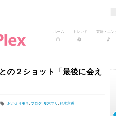
ホーム
トレンド
芸能・エン
との２ショット「最後に会え
おかえりモネ
,
ブログ
,
夏木マリ
,
鈴木京香