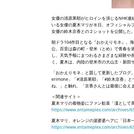
女優の清原果耶がヒロインを演じるNHK連
いる女優の夏木マリが８日、オフィシャル
女優の鈴木京香との２ショットを公開した
朝ドラ104作目となる『おかえりモネ』。
公。百音は森の町・登米（とめ）で青春を
し、天気予報にまつわるさまざまな経験や
く。夏木は、内陸の登米市の大山主・新田
「おかえりモネ」と題して更新したブログ。ハ
erimone」「#清原果耶」「#鈴木京香
ね、」と触れ、「京香さんとは最後に会え
＜関連サイト＞
夏木マリの着物姿にファン歓喜「凜として
https://www.entameplex.com/archives/6
夏木マリ、オレンジの湯婆婆ヘアに「日本
https://www.entameplex.com/archives/6