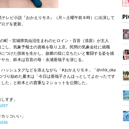
P
続テレビ小説『おかえりモネ』（月～土曜午前８時）に出演して
ブログを更新。
。
海の町・宮城県気仙沼生まれのヒロイン・百音（清原）が主人
過ごし、気象予報士の資格を取り上京。民間の気象会社に就職
身につけた技術を生かし、故郷の役に立ちたいと奮闘する姿を描
サヤカ、鈴木は百音の母・永浦亜哉子を演じる。
ッシュタグなどを添えながら「#おかえりモネ」「@nhk_oka
」とつづり始めた夏木は「今日は亜哉子さんほっとしてよかったです
ました」と鈴木との貴重な２ショットを公開した。
美しすぎ」
5097
一カッコいい」
5036