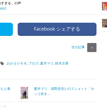
敵すぎる」の声
4462
Facebook シェアする
次の記事
»
おかえりモネ
,
ブログ
,
夏木マリ
,
鈴木京香
郎らと集
夏木マリ、浅野忠信との２ショット「カ
ッコ良す…
ョット