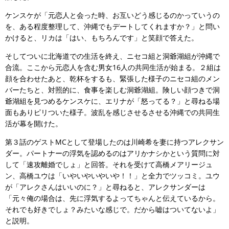
ケンスケが「元恋人と会った時、お互いどう感じるのかっていうの
を、ある程度整理して、沖縄でもデートしてくれますか？」と問い
かけると、リカは「はい、もちろんです」と笑顔で答えた。
そしてついに北海道での生活を終え、ニセコ組と洞爺湖組が沖縄で
合流。ここから元恋人を含む男女16人の共同生活が始まる。２組は
顔を合わせたあと、乾杯をするも、緊張した様子のニセコ組のメン
バーたちと、対照的に、食事を楽しむ洞爺湖組。険しい顔つきで洞
爺湖組を見つめるケンスケに、エリナが「怒ってる？」と尋ねる場
面もありピリついた様子。波乱を感じさせるさせる沖縄での共同生
活が幕を開けた。
第３話のゲストMCとして登場したのは川崎希を妻に持つアレクサン
ダー。パートナーの浮気を認めるのはアリかナシかという質問に対
して「速攻離婚でしょ」と回答。それを受けて高橋メアリージュ
ン、高橋ユウは「いやいやいやいや！！」と全力でツッコミ。ユウ
が「アレクさんはいいのに？」と尋ねると、アレクサンダーは
「元々俺の場合は、先に浮気するよってちゃんと伝えているから。
それでも好きでしょ？みたいな感じで。だから嘘はついてないよ」
と説明。