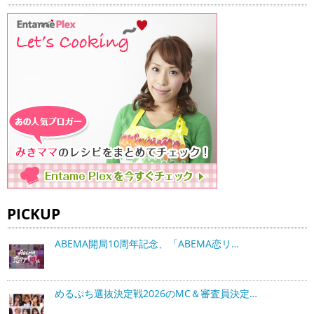
PICKUP
ABEMA開局10周年記念、「ABEMA恋リ…
めるぷち選抜決定戦2026のMC＆審査員決定…