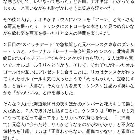
な感じがして、いいなって思った」と告白。ナオキは「わかってる
じゃん」と言いながらも恥ずかしそうに笑みを浮かべた。
その後２人は、ナオキがキョウカにパフェを「アーン」と食べさせ
る写真を撮ったり、ドリンクにストローを２本さして見つめ合いな
がら飲む姿を写真を撮ったりと２人の時間を楽しんだ。
２日目の”スイッチデート” で急接近した元バーレスク東京のダンサ
ー・リカと、パーソナルトレーナー兼会社員のケンスケ。北海道最
終日の“スイッチデート”でもケンスケがリカを誘い、２人は手を繋
いで、オルゴール作りへと向かう。そして、それぞれが作ったオル
ゴールはお互いにプレゼントし合うことに。リカはケンスケが作っ
てくれたオルゴールを気に入ったようで「めっちゃいい、宝物にす
る」と言い、大喜び。そんなリカを見て、ケンスケは思わず笑いな
がら「かわいいね」と声を漏らした。
そんな２人は北海道最終日の夜をほかのメンバーと花火をして楽し
んだあと、２人で抜けだし話すことに。ケンスケは「昨日よりも気
になってるなって思ってる」とリカへの気持ちを伝え、「（沖縄
で）元恋人に会った時、リカがどうなるのかが気がかり」と不安な
気持ちを吐露。リカは「正直わからない。想像つかない」と素直に
話した。