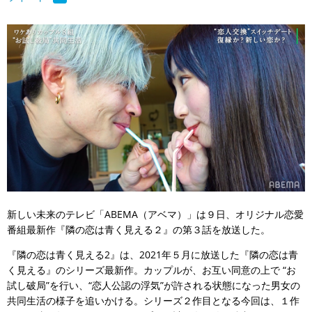
新しい未来のテレビ「ABEMA（アベマ）」は９日、オリジナル恋愛
番組最新作『隣の恋は青く見える２』の第３話を放送した。
『隣の恋は青く見える2』は、2021年５月に放送した『隣の恋は青
く見える』のシリーズ最新作。カップルが、お互い同意の上で “お
試し破局”を行い、“恋人公認の浮気”が許される状態になった男女の
共同生活の様子を追いかける。シリーズ２作目となる今回は、１作