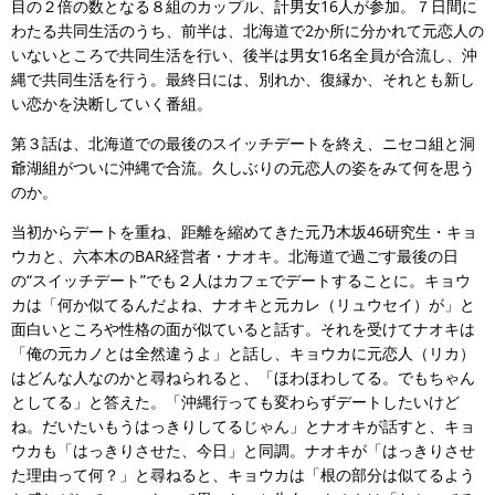
目の２倍の数となる８組のカップル、計男女16人が参加。７日間に
わたる共同生活のうち、前半は、北海道で2か所に分かれて元恋人の
いないところで共同生活を行い、後半は男女16名全員が合流し、沖
縄で共同生活を行う。最終日には、別れか、復縁か、それとも新し
い恋かを決断していく番組。
第３話は、北海道での最後のスイッチデートを終え、ニセコ組と洞
爺湖組がついに沖縄で合流。久しぶりの元恋人の姿をみて何を思う
のか。
当初からデートを重ね、距離を縮めてきた元乃木坂46研究生・キョ
ウカと、六本木のBAR経営者・ナオキ。北海道で過ごす最後の日
の“スイッチデート”でも２人はカフェでデートすることに。キョウ
カは「何か似てるんだよね、ナオキと元カレ（リュウセイ）が」と
面白いところや性格の面が似ていると話す。それを受けてナオキは
「俺の元カノとは全然違うよ」と話し、キョウカに元恋人（リカ）
はどんな人なのかと尋ねられると、「ほわほわしてる。でもちゃん
としてる」と答えた。「沖縄行っても変わらずデートしたいけど
ね。だいたいもうはっきりしてるじゃん」とナオキが話すと、キョ
ウカも「はっきりさせた、今日」と同調。ナオキが「はっきりさせ
た理由って何？」と尋ねると、キョウカは「根の部分は似てるよう