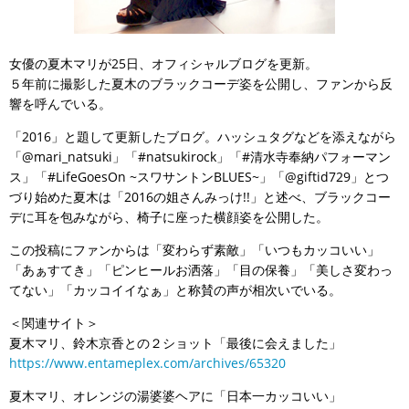
女優の夏木マリが25日、オフィシャルブログを更新。
５年前に撮影した夏木のブラックコーデ姿を公開し、ファンから反
響を呼んでいる。
「2016」と題して更新したブログ。ハッシュタグなどを添えながら
「@mari_natsuki」「#natsukirock」「#清水寺奉納パフォーマン
ス」「#LifeGoesOn ~スワサントンBLUES~」「@giftid729」とつ
づり始めた夏木は「2016の姐さんみっけ!!」と述べ、ブラックコー
デに耳を包みながら、椅子に座った横顔姿を公開した。
この投稿にファンからは「変わらず素敵」「いつもカッコいい」
「あぁすてき」「ピンヒールお洒落」「目の保養」「美しさ変わっ
てない」「カッコイイなぁ」と称賛の声が相次いでいる。
＜関連サイト＞
夏木マリ、鈴木京香との２ショット「最後に会えました」
https://www.entameplex.com/archives/65320
夏木マリ、オレンジの湯婆婆ヘアに「日本一カッコいい」