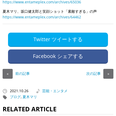
https://www.entameplex.com/archives/65036
夏木マリ、坂口健太郎と笑顔ショット「素敵すぎる」の声
https://www.entameplex.com/archives/64462
Twitter ツイートする
Facebook シェアする
前の記事
次の記事
«
»
2021.10.26
芸能・エンタメ
ブログ
,
夏木マリ
RELATED ARTICLE