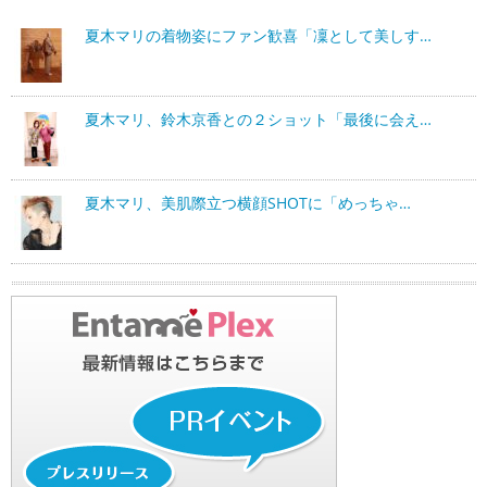
夏木マリの着物姿にファン歓喜「凜として美しす…
夏木マリ、鈴木京香との２ショット「最後に会え…
夏木マリ、美肌際立つ横顔SHOTに「めっちゃ…