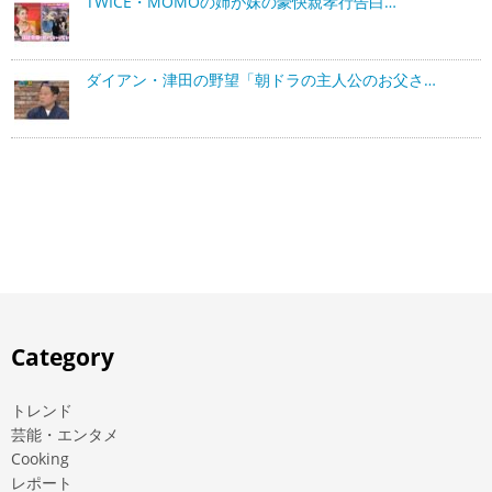
TWICE・MOMOの姉が妹の豪快親孝行告白…
ダイアン・津田の野望「朝ドラの主人公のお父さ…
Category
トレンド
芸能・エンタメ
Cooking
レポート