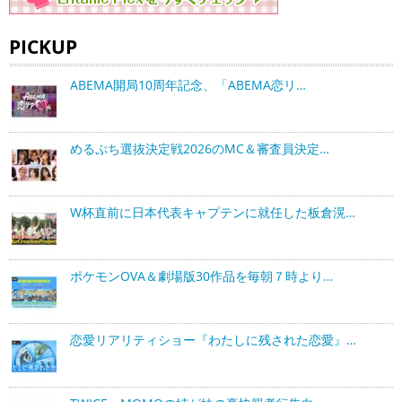
PICKUP
ABEMA開局10周年記念、「ABEMA恋リ…
めるぷち選抜決定戦2026のMC＆審査員決定…
W杯直前に日本代表キャプテンに就任した板倉滉…
ポケモンOVA＆劇場版30作品を毎朝７時より…
恋愛リアリティショー『わたしに残された恋愛』…