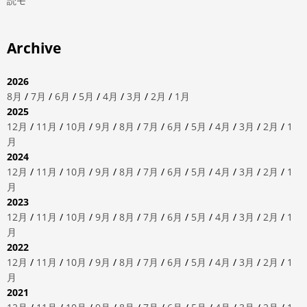
読モ
Archive
2026
8月
/
7月
/
6月
/
5月
/
4月
/
3月
/
2月
/
1月
2025
12月
/
11月
/
10月
/
9月
/
8月
/
7月
/
6月
/
5月
/
4月
/
3月
/
2月
/
1
月
2024
12月
/
11月
/
10月
/
9月
/
8月
/
7月
/
6月
/
5月
/
4月
/
3月
/
2月
/
1
月
2023
12月
/
11月
/
10月
/
9月
/
8月
/
7月
/
6月
/
5月
/
4月
/
3月
/
2月
/
1
月
2022
12月
/
11月
/
10月
/
9月
/
8月
/
7月
/
6月
/
5月
/
4月
/
3月
/
2月
/
1
月
2021