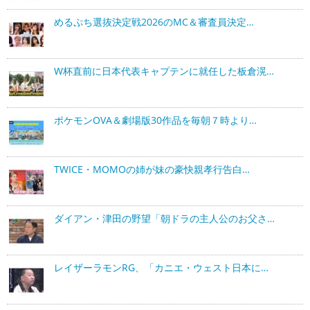
めるぷち選抜決定戦2026のMC＆審査員決定…
W杯直前に日本代表キャプテンに就任した板倉滉…
ポケモンOVA＆劇場版30作品を毎朝７時より…
TWICE・MOMOの姉が妹の豪快親孝行告白…
ダイアン・津田の野望「朝ドラの主人公のお父さ…
レイザーラモンRG、「カニエ・ウェスト日本に…