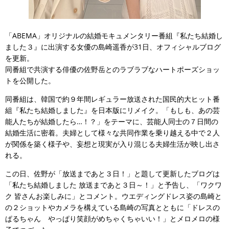
「ABEMA」オリジナルの結婚モキュメンタリー番組『私たち結婚し
ました３』に出演する女優の島崎遥香が31日、オフィシャルブログ
を更新。
同番組で共演する俳優の佐野岳とのラブラブなハートポーズショッ
トを公開した。
同番組は、韓国で約９年間レギュラー放送された国民的大ヒット番
組『私たち結婚しました』を日本版にリメイク。「もしも、あの芸
能人たちが結婚したら…！？」をテーマに、芸能人同士の７日間の
結婚生活に密着。夫婦として様々な共同作業を乗り越える中で２人
が関係を築く様子や、妄想と現実が入り混じる夫婦生活が映し出さ
れる。
この日、佐野が「放送まであと３日！」と題して更新したブログは
「私たち結婚しました 放送まであと３日～！」と予告し、「ワクワ
ク 皆さんお楽しみに」とコメント。ウエディングドレス姿の島崎と
の２ショットやカメラを構えている島崎の写真とともに「ドレスの
ぱるちゃん やっぱり笑顔がめちゃくちゃいい！」とメロメロの様