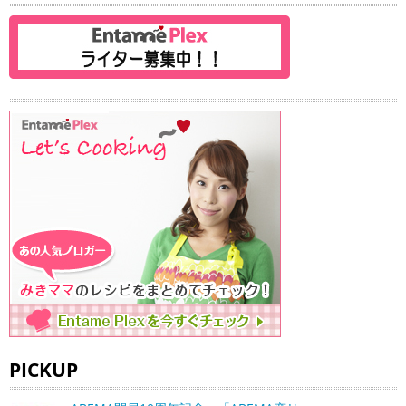
PICKUP