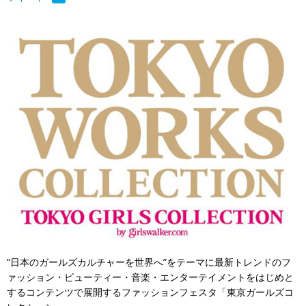
“日本のガールズカルチャーを世界へ”をテーマに最新トレンドのフ
ァッション・ビューティー・音楽・エンターテイメントをはじめと
するコンテンツで展開するファッションフェスタ「東京ガールズコ