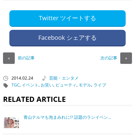
Twitter ツイートする
Facebook シェアする
前の記事
次の記事
«
»
2014.02.24
芸能・エンタメ
TGC
,
イベント
,
お笑い
,
ビューティ
,
モデル
,
ライブ
RELATED ARTICLE
青山テルマも泡まみれに!? 話題のランイベン…