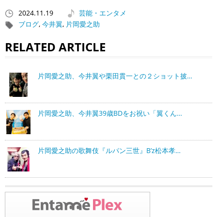
2024.11.19
芸能・エンタメ
ブログ
,
今井翼
,
片岡愛之助
RELATED ARTICLE
片岡愛之助、今井翼や栗田貫一との２ショット披…
片岡愛之助、今井翼39歳BDをお祝い「翼くん…
片岡愛之助の歌舞伎『ルパン三世』B’z松本孝…