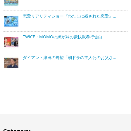
恋愛リアリティショー『わたしに残された恋愛』…
TWICE・MOMOの姉が妹の豪快親孝行告白…
ダイアン・津田の野望「朝ドラの主人公のお父さ…