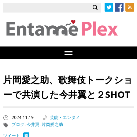
Twitter
Facebook
RSS
片岡愛之助、歌舞伎トークショ
ーで共演した今井翼と２SHOT
2024.11.19
芸能・エンタメ
ブログ
,
今井翼
,
片岡愛之助
ツイート