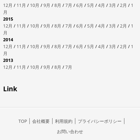
12月
/
11月
/
10月
/
9月
/
8月
/
7月
/
6月
/
5月
/
4月
/
3月
/
2月
/
1
月
2015
12月
/
11月
/
10月
/
9月
/
8月
/
7月
/
6月
/
5月
/
4月
/
3月
/
2月
/
1
月
2014
12月
/
11月
/
10月
/
9月
/
8月
/
7月
/
6月
/
5月
/
4月
/
3月
/
2月
/
1
月
2013
12月
/
11月
/
10月
/
9月
/
8月
/
7月
Link
TOP
会社概要
利用規約
プライバシーポリシー
お問い合わせ