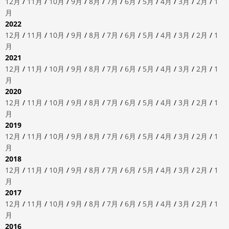
12月
/
11月
/
10月
/
9月
/
8月
/
7月
/
6月
/
5月
/
4月
/
3月
/
2月
/
1
月
2022
12月
/
11月
/
10月
/
9月
/
8月
/
7月
/
6月
/
5月
/
4月
/
3月
/
2月
/
1
月
2021
12月
/
11月
/
10月
/
9月
/
8月
/
7月
/
6月
/
5月
/
4月
/
3月
/
2月
/
1
月
2020
12月
/
11月
/
10月
/
9月
/
8月
/
7月
/
6月
/
5月
/
4月
/
3月
/
2月
/
1
月
2019
12月
/
11月
/
10月
/
9月
/
8月
/
7月
/
6月
/
5月
/
4月
/
3月
/
2月
/
1
月
2018
12月
/
11月
/
10月
/
9月
/
8月
/
7月
/
6月
/
5月
/
4月
/
3月
/
2月
/
1
月
2017
12月
/
11月
/
10月
/
9月
/
8月
/
7月
/
6月
/
5月
/
4月
/
3月
/
2月
/
1
月
2016