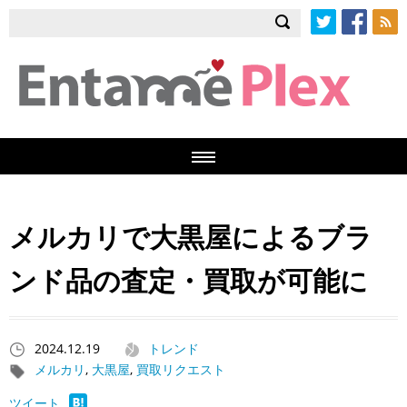
Twitter
Facebook
RSS
メルカリで大黒屋によるブラ
ンド品の査定・買取が可能に
2024.12.19
トレンド
メルカリ
,
大黒屋
,
買取リクエスト
ツイート