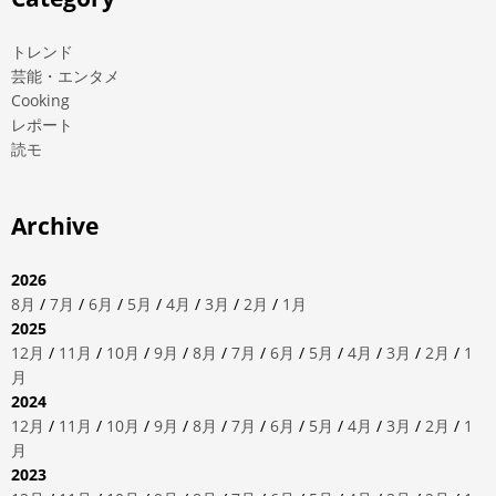
トレンド
芸能・エンタメ
Cooking
レポート
読モ
Archive
2026
8月
/
7月
/
6月
/
5月
/
4月
/
3月
/
2月
/
1月
2025
12月
/
11月
/
10月
/
9月
/
8月
/
7月
/
6月
/
5月
/
4月
/
3月
/
2月
/
1
月
2024
12月
/
11月
/
10月
/
9月
/
8月
/
7月
/
6月
/
5月
/
4月
/
3月
/
2月
/
1
月
2023