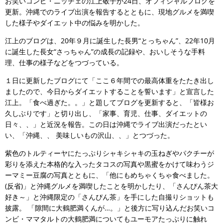
お笑いコンビ・ニッチェの江上敬子が24日、オフィシャルブログを
更新。沖縄でのライブ出演を報告するとともに、現地グルメを満喫
した様子やダイエット中の悩みを明かした。
江上のブログは、20年９月に誕生した長男“とっちゃん”、22年10月
に誕生した長女“さっちゃん”の成長の記録や、おいしそうな手料
理、仕事の様子などをつづっている。
１日に更新したブログにて「ここ６年間での最高体重をたたき出し
ましたので、今日からダイエットすることを誓います」と宣言した
江上。「食べ過ぎた。。」と題してブログを更新すると、「皆様お
久しぶりです」と切り出し、「家事、育児、仕事、ダイエットの
日々、、」と近況を報告。この日は沖縄でライブ出演だったとい
い、「沖縄、、 美味しいもの沢山、、」とつづった。
紫色のトルティーヤにたっぷりシャキシャキの玉ねぎやパクチーが
彩りを添えた本格的な入ったタコスの写真や黒蜜をかけて味わうジ
ーマミー豆腐の写真とともに、「他にもめちゃくちゃ食べました。
(反省)」と沖縄グルメを満喫したことを明かしたり、「さんぴん茶大
好き～」と沖縄限定の「さんぴん茶」を手にした自撮りショットも
披露。 「隙間に大鶴肥満くんが…。」と後方に写り込んだお笑いコ
ンビ・ママタルトの大鶴肥満についてもユーモアたっぷりに触れ