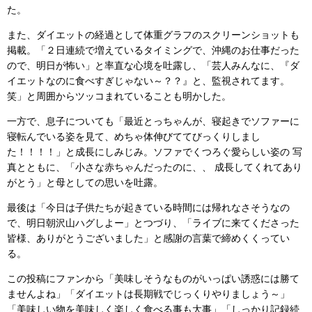
た。
また、ダイエットの経過として体重グラフのスクリーンショットも
掲載。「２日連続で増えているタイミングで、沖縄のお仕事だった
ので、明日が怖い」と率直な心境を吐露し、「芸人みんなに、『ダ
イエットなのに食べすぎじゃない～？？』と、監視されてます。
笑」と周囲からツッコまれていることも明かした。
一方で、息子についても「最近とっちゃんが、寝起きでソファーに
寝転んでいる姿を見て、めちゃ体伸びててびっくりしまし
た！！！！」と成長にしみじみ。ソファでくつろぐ愛らしい姿の 写
真とともに、「小さな赤ちゃんだったのに、、 成長してくれてあり
がとう」と母としての思いを吐露。
最後は「今日は子供たちが起きている時間には帰れなさそうなの
で、明日朝沢山ハグしよー」とつづり、「ライブに来てくださった
皆様、ありがとうございました」と感謝の言葉で締めくくってい
る。
この投稿にファンから「美味しそうなものがいっぱい誘惑には勝て
ませんよね」「ダイエットは長期戦でじっくりやりましょう～」
「美味しい物を美味しく楽しく食べる事も大事」「しっかり記録続