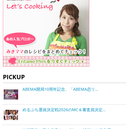
PICKUP
ABEMA開局10周年記念、「ABEMA恋リ…
めるぷち選抜決定戦2026のMC＆審査員決定…