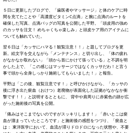
５日に更新したブログで、「歯医者やマッサージ」と体のケアに時
間を充てたことや「高濃度ビタミンC点滴」と腕に点滴のルートを
確保した写真、点滴バッグの写真を公開した平野。「頭皮用の強め
のカッサを注文！ めちゃくちゃ楽しみ」と頭皮ケア用のアイテムに
ついても触れていた。
翌６日は「カッサにハマる！観覧注意！！」と題してブログを更
新。絵文字を交えながら「メンテナンス」と切り出し、「体の疲れ
がなかなか取れない」「頭から首にかけて張っている」と不調を明
かした上で、「この感じはマッサージではなくカッサだわ！と言う
事で頭から全身しっかり施術してもらいました！」と報告。
平野は「この後、観覧注意です！」と呼びかけながら、「カッサの
後に浮き出た瘀血（おけつ）老廃物が表面化した証拠がなかなか衝
撃です！！」と説明するとともに、 背中や肩周りに赤紫色の跡が広
がった施術後の写真を公開。
「痛みはそこまでないのですがスッキリします！」「赤いとこは瘀
血が溜まっていたところです」と施術後の感想をつづり、「瘀血と
は： 東洋医学において、血流が滞りドロドロになった状態や、不要