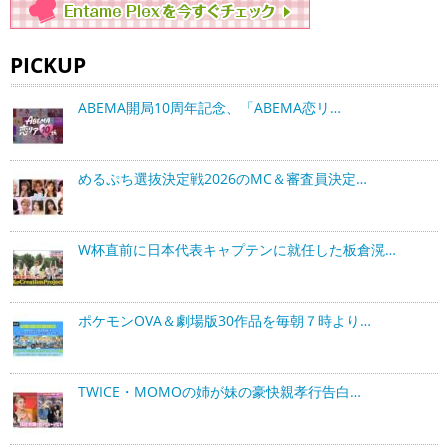
PICKUP
ABEMA開局10周年記念、「ABEMA恋リ…
めるぷち選抜決定戦2026のMC＆審査員決定…
W杯直前に日本代表キャプテンに就任した板倉滉…
ポケモンOVA＆劇場版30作品を毎朝７時より…
TWICE・MOMOの姉が妹の豪快親孝行告白…