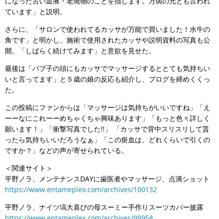
になった古い血液・老廃物のことを指します。万病の元とも言われ
ています」と説明。
さらに、「サロンで使われてるカッサが万能で買いました！水牛の
角です」と明かし、施術で使用されたカッサや説明資料の写真も公
開。「しばらく続けてみます」と意欲を見せた。
最後は「バブ子の頭にもカッサでマッサージするととても気持ちい
いと言ってます」と５歳の娘の反応も紹介し、ブログを締めくくっ
た。
この投稿にファンからは「マッサージは気持ちがいいですね」「え
ーーなにこれーーめちゃくちゃ興味あります」「もっと色々詳しく
願います！」「衝撃写真でした!!」 「カッサで背中スリスリして貰
ったら気持ちいいだろうなぁ」「この瘀血は、どれくらいで引くの
ですか？」などの声が寄せられている。
＜関連サイト＞
平野ノラ、メンテナンスDAYに歯医者やマッサージ、点滴ショット
https://www.entameplex.com/archives/100132
平野ノラ、ナイツ塙大喜びの母スーミー手作りスーツカバー披露
https://www.entameplex.com/archives/99958