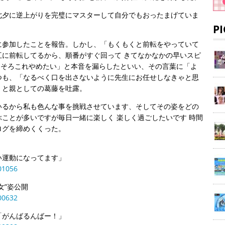
七夕に逆上がりを完璧にマスターして自分でもおったまげていま
。
P
に参加したことを報告。しかし、「もくもくと前転をやっていて
に前転してるから、順番がすぐ回って きてなかなかの早いスピ
ろそろこれやめたい」と本音を漏らしたといい、その言葉に「よ
つも、「なるべく口を出さないように先生にお任せしなきゃと思
」と親としての葛藤を吐露。
いるから私も色んな事を挑戦させています、そしてその姿をどの
ことが多いですが毎日一緒に楽しく 楽しく過ごしたいです 時間
ログを締めくくった。
い運動になってます」
01056
女”姿公開
00632
「がんばるんばー！」