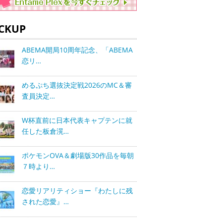
ICKUP
ABEMA開局10周年記念、「ABEMA
恋リ…
めるぷち選抜決定戦2026のMC＆審
査員決定…
W杯直前に日本代表キャプテンに就
任した板倉滉…
ポケモンOVA＆劇場版30作品を毎朝
７時より…
恋愛リアリティショー『わたしに残
された恋愛』…