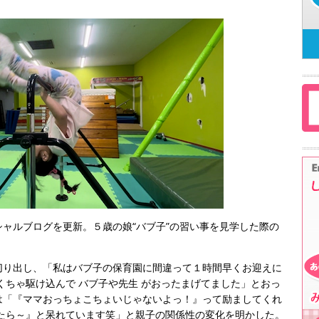
ャルブログを更新。５歳の娘“バブ子”の習い事を見学した際の
切り出し、「私はバブ子の保育園に間違って１時間早くお迎えに
くちゃ駆け込んで バブ子や先生 がおったまげてました」とおっ
は「『ママおっちょこちょいじゃないよっ！』って励ましてくれ
たら～』と呆れています笑」と親子の関係性の変化を明かした。