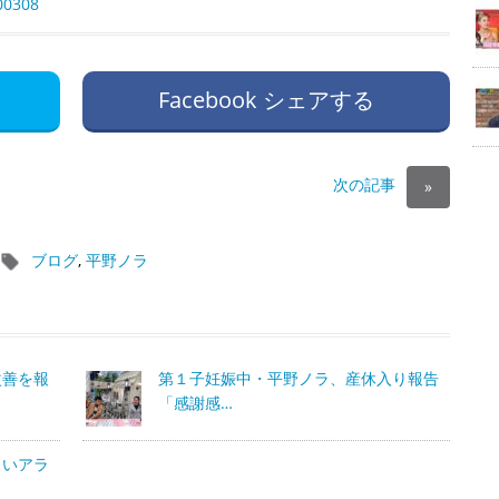
00308
Facebook シェアする
次の記事
»
ブログ
,
平野ノラ
改善を報
第１子妊娠中・平野ノラ、産休入り報告
「感謝感…
しいアラ