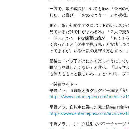
一方で、娘の成長についても触れ「今日の
した」と喜び。「おめでとうー！」と祝福
また、娘が初めてアクロバットのレッスン
見ているだけで目がまわる私」「２人で交互
ード…」とハードな練習に娘が、「もうそ
く言った！と心の中で思う私」と安堵しつ
ってますが、いやっ親の見守り方むずっ！
最後に「バブ子がとにかく楽しそうにして
瞬間も見逃したくない」と述べ、「日々学ぶ
も体力ももっと欲しいわ～」とつづり、ブ
＜関連サイト＞
平野ノラ、５歳娘とタグラグビー満喫「良
https://www.entameplex.com/archives/1
平野ノラ、自転車に乗った完全防備の“蜘蛛
https://www.entameplex.com/archives/1
平野ノラ、ニンニク注射でパワーチャージ