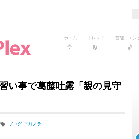
ホーム
トレンド
芸能・エン
習い事で葛藤吐露「親の見守
ブログ
,
平野ノラ