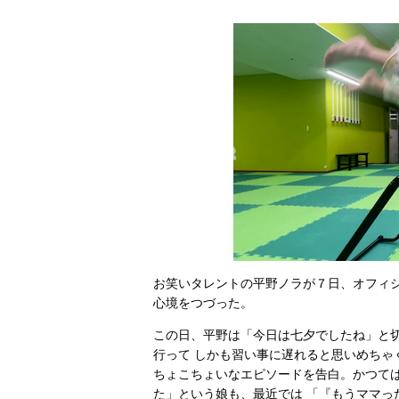
お笑いタレントの平野ノラが７日、オフィシ
心境をつづった。
この日、平野は「今日は七夕でしたね」と
行って しかも習い事に遅れると思いめちゃ
ちょこちょいなエピソードを告白。かつて
た」という娘も、最近では 「『もうママっ