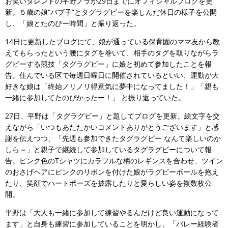
お笑いタレントの平野ノラが29日までにオフィシャルブログを更
新。５歳の娘“バブ子”とタグラグビーを楽しんだ休日の様子を公開
し、「娘とたのぴー時間」と振り返った。
14日に更新したブログにて、娘が通っている保育園のママ友から教
えてもらったという腰にタグを巻いて、相手のタグを取りながらラ
グビーする競技「タグラグビー」に娘と初めて参加したことを報
告。住んでいる区で毎週日曜日に開催されているといい、運動が大
好きな娘は「終始ノリノリ得意気に夢中になってました！」「親も
一緒に参加してたのぴかったー！」 と振り返っていた。
27日、平野は「タグラグビー」と題してブログを更新。絵文字を交
えながら「いつもあたたかいコメントありがとうございます」と感
謝を伝えつつ、「先週も参加できたタグラグビー なんて楽しいのか
しら～」と親子で継続して参加しているタグラグビーについて報
告。ピンク色のTシャツにカラフルな柄のレギンスを合わせ、ツイン
のおさげヘアにピンクのリボンを付けた娘がラグビーボールを抱え
たり、笑顔でハートポーズを披露したりと愛らしい姿を複数枚公
開。
平野は「大人も一緒に参加して練習やるんだけど良い運動になって
ます」と自身も練習に参加していることを明かし、「バレー経験者