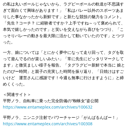
の私は丸いボールじゃないから、ラグビーボールの軌道が不思議す
ぎて面白くて興味があります！」「私はバレー以外のスポーツあま
りした事なかったから新鮮です」と新たな競技の魅力をコメント。
「先生？コーチ？ に経験者ですか？上手ですね～って褒められて、
本気で嬉しかったのです」と笑いを交えながら喜びをつづり、「こ
っそりバレーの動きを最大限に活かして動いていたのです」とつづ
った。
一方、娘については「とにかく夢中になって走り回って、タグを取
って遊んでるのが楽しいみたい」「常に先生にピッタリマークして
ます」と微笑ましい様子を報告。「タグラグビー新鮮で本当に 娘と
たのぴー時間」と親子の充実した時間を振り返り、「日焼けはすご
いけど 運営さんに感謝です！今週も無事に行けますように」と締
めくくった。
＜関連サイト＞
平野ノラ、自転車に乗った完全防備の“蜘蛛女”姿公開
https://www.entameplex.com/archives/100632
平野ノラ、ニンニク注射でパワーチャージ「がんばるんばー！」
https://www.entameplex.com/archives/100308