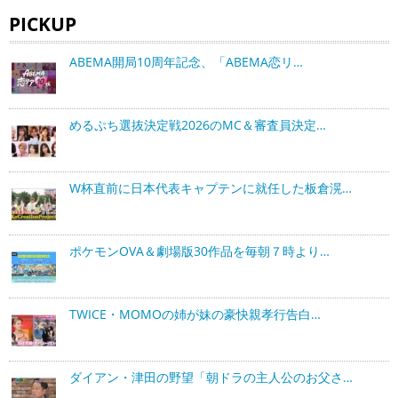
PICKUP
ABEMA開局10周年記念、「ABEMA恋リ…
めるぷち選抜決定戦2026のMC＆審査員決定…
W杯直前に日本代表キャプテンに就任した板倉滉…
ポケモンOVA＆劇場版30作品を毎朝７時より…
TWICE・MOMOの姉が妹の豪快親孝行告白…
ダイアン・津田の野望「朝ドラの主人公のお父さ…