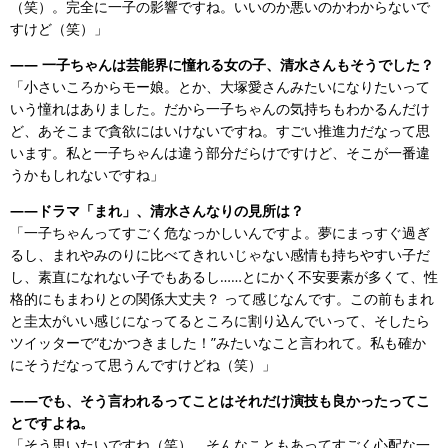
（笑）。完全に一子の影響ですね。いいのか悪いのかわからないで
すけど（笑）」
―― 一子ちゃんは芸能界に憧れる女の子、清水さんもそうでした？
「小さいころからモー娘。とか、大塚愛さんみたいになりたいって
いう憧れはありました。だから一子ちゃんの気持ちもわかるんだけ
ど、あそこまで貪欲にはいけないですね。すごい推進力だなって思
います。私と一子ちゃんは違う部分だらけですけど、そこが一番違
うかもしれないですね」
――ドラマ「まれ」、清水さんなりの見所は？
「一子ちゃんってすごく危なっかしいんですよ。夢にまっすぐ過ぎ
るし、まれやみのりに比べてきれいじゃない感情も持ちやすい子だ
し、素直になれない子でもあるし……とにかく不安要素が多くて、性
格的にもまわりとの関係大丈夫？ って感じなんです。この前もまれ
と圭太がいい感じになってるところに割り込んでいって、そしたら
ツイッターで“むかつきました！”みたいなこと言われて。私も確か
にそうだなって思うんですけどね（笑）」
――でも、そう言われるってことはそれだけ演技も良かったってこ
とですよね。
「そう思いたいですね（笑）。そんなこともあってすごく心配な一