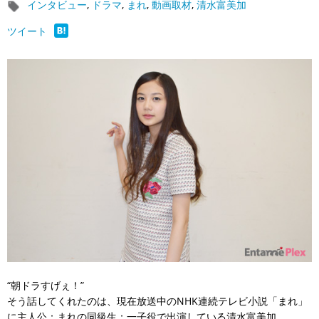
インタビュー
,
ドラマ
,
まれ
,
動画取材
,
清水富美加
ツイート
“朝ドラすげぇ！”
そう話してくれたのは、現在放送中のNHK連続テレビ小説「まれ」
に主人公：まれの同級生：一子役で出演している清水富美加。