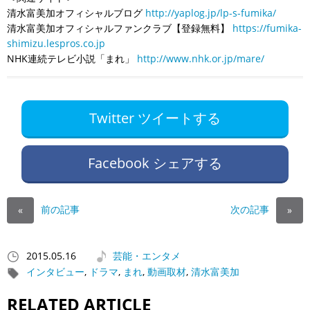
清水富美加オフィシャルブログ
http://yaplog.jp/lp-s-fumika/
清水富美加オフィシャルファンクラブ【登録無料】
https://fumika-
shimizu.lespros.co.jp
NHK連続テレビ小説「まれ」
http://www.nhk.or.jp/mare/
Twitter ツイートする
Facebook シェアする
前の記事
次の記事
«
»
2015.05.16
芸能・エンタメ
インタビュー
,
ドラマ
,
まれ
,
動画取材
,
清水富美加
RELATED ARTICLE