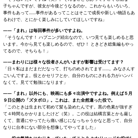
子ちゃんですが、彼女が今後どうなるのか。これからもいろいろ、
事件もあって……事件があるってことはそこで成長や新しい物語もあ
るわけで、とにかく楽しみにしていてほしいですね」
――「まれ」は毎回事件が多いですよね。
「そうなんです！ ハプニング続出なので、いつ見ても楽しめると思
います。今から見ても楽しめるので、ぜひ！ ときどき総集編もやっ
てるので、そちらも！」
――まわりには様々な役者さんがいますが影響は受けてます？
「日々私はまだまだだなって、打ちのめされてます……。みなさんす
ごいんですよ。役とかセリフとか、自分のものにされる力がハンパ
なくて。見てて勉強になります」
――「まれ」以外にも、映画にも多々出演中ですよね。例えば５月
９日公開の「ズタボロ」。これは、また全然違った役で。
「このときは生まれて初めて髪も染めたんです。黒の色素が強すぎ
て４時間もかかりましたけど（笑）。この役は結構言葉とかも厳し
くて、普通にやってたら痛い感じになっちゃうかなと思って、自分
なりに台本にない部分を想像してやってました」