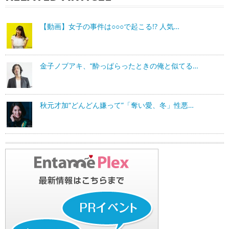
【動画】女子の事件は○○○で起こる!? 人気…
金子ノブアキ、“酔っぱらったときの俺と似てる…
秋元才加“どんどん嫌って”「奪い愛、冬」性悪…