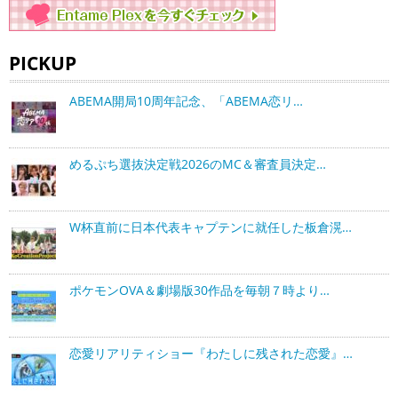
PICKUP
ABEMA開局10周年記念、「ABEMA恋リ…
めるぷち選抜決定戦2026のMC＆審査員決定…
W杯直前に日本代表キャプテンに就任した板倉滉…
ポケモンOVA＆劇場版30作品を毎朝７時より…
恋愛リアリティショー『わたしに残された恋愛』…