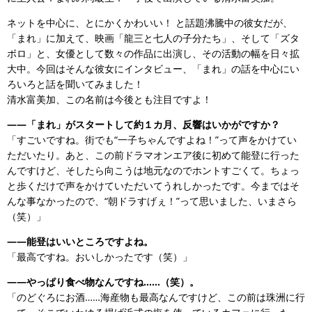
ネットを中心に、とにかくかわいい！ と話題沸騰中の彼女だが、
「まれ」に加えて、映画「龍三と七人の子分たち」、そして「ズタ
ボロ」と、女優として数々の作品に出演し、その活動の幅を日々拡
大中。今回はそんな彼女にインタビュー、「まれ」の話を中心にい
ろいろと話を聞いてみました！
清水富美加、この名前は今後とも注目ですよ！
――「まれ」がスタートして約１カ月、反響はいかがですか？
「すごいですね。街でも“一子ちゃんですよね！”って声をかけてい
ただいたり。あと、この前ドラマオンエア後に初めて能登に行った
んですけど、そしたら向こうは地元なのでホントすごくて。ちょっ
と歩くだけで声をかけていただいてうれしかったです。今まではそ
んな事なかったので、“朝ドラすげぇ！”って思いました、いまさら
（笑）」
――能登はいいところですよね。
「最高ですね。おいしかったです（笑）」
――やっぱり食べ物なんですね……（笑）。
「のどぐろにお酒……海産物も最高なんですけど、この前は珠洲に行