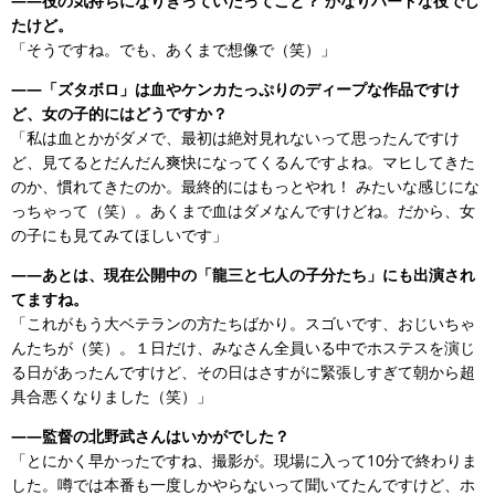
――役の気持ちになりきっていたってこと？ かなりハードな役でし
たけど。
「そうですね。でも、あくまで想像で（笑）」
――「ズタボロ」は血やケンカたっぷりのディープな作品ですけ
ど、女の子的にはどうですか？
「私は血とかがダメで、最初は絶対見れないって思ったんですけ
ど、見てるとだんだん爽快になってくるんですよね。マヒしてきた
のか、慣れてきたのか。最終的にはもっとやれ！ みたいな感じにな
っちゃって（笑）。あくまで血はダメなんですけどね。だから、女
の子にも見てみてほしいです」
――あとは、現在公開中の「龍三と七人の子分たち」にも出演され
てますね。
「これがもう大ベテランの方たちばかり。スゴいです、おじいちゃ
んたちが（笑）。１日だけ、みなさん全員いる中でホステスを演じ
る日があったんですけど、その日はさすがに緊張しすぎて朝から超
具合悪くなりました（笑）」
――監督の北野武さんはいかがでした？
「とにかく早かったですね、撮影が。現場に入って10分で終わりま
した。噂では本番も一度しかやらないって聞いてたんですけど、ホ