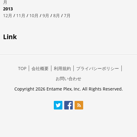
月
2013
12月
/
11月
/
10月
/
9月
/
8月
/
7月
Link
TOP
会社概要
利用規約
プライバシーポリシー
お問い合わせ
Copyright 2026 Entame Plex, Inc. All Rights Reserved.
Twitter
Facebook
RSS