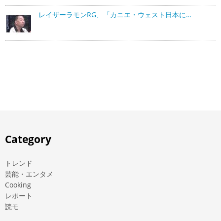
レイザーラモンRG、「カニエ・ウェスト日本に…
Category
トレンド
芸能・エンタメ
Cooking
レポート
読モ