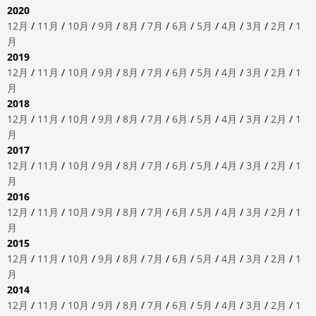
2020
12月
/
11月
/
10月
/
9月
/
8月
/
7月
/
6月
/
5月
/
4月
/
3月
/
2月
/
1
月
2019
12月
/
11月
/
10月
/
9月
/
8月
/
7月
/
6月
/
5月
/
4月
/
3月
/
2月
/
1
月
2018
12月
/
11月
/
10月
/
9月
/
8月
/
7月
/
6月
/
5月
/
4月
/
3月
/
2月
/
1
月
2017
12月
/
11月
/
10月
/
9月
/
8月
/
7月
/
6月
/
5月
/
4月
/
3月
/
2月
/
1
月
2016
12月
/
11月
/
10月
/
9月
/
8月
/
7月
/
6月
/
5月
/
4月
/
3月
/
2月
/
1
月
2015
12月
/
11月
/
10月
/
9月
/
8月
/
7月
/
6月
/
5月
/
4月
/
3月
/
2月
/
1
月
2014
12月
/
11月
/
10月
/
9月
/
8月
/
7月
/
6月
/
5月
/
4月
/
3月
/
2月
/
1