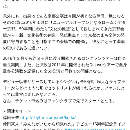
た。
意外にも、出身地である京都公演は今回が初となる倖田。気になる
その会場は2016年１月にリニューアルオープンとなるロームシアタ
ー京都。50年間にわたり“文化の殿堂”として親しまれてきた京都会
館から一新、文化芸術の創造・発信拠点として京都のまち全体の発
展に寄与することを目指すこの会場での開催は、彼女にとって満願
の思いであるに違いない。
2016年３月から約８ヶ月に渡り開催されるロングランツアーは自身
最長期間。また、公演数は2011年に開催されたDejavuツアーで自身
最多公演数を記録した全59公演と同数での開催となる。
デビュー以来リリースしているシングルは全58作。膨大なライブラ
リーからどのような形でセットリストが組まれるのか、ファンにと
っては非常に楽しみなところ。
なお、チケット申込みはファンクラブで先行スタートとなる。
＜関連サイト＞
倖田來未
http://rhythmzone.net/koda/
倖田來未「みんながいたから頑張れた」デビュー15周年記念ライブ