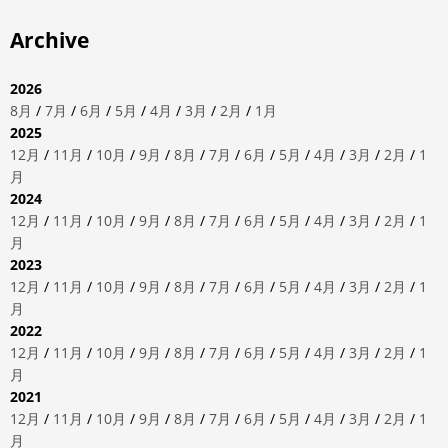
Archive
2026
8月
/
7月
/
6月
/
5月
/
4月
/
3月
/
2月
/
1月
2025
12月
/
11月
/
10月
/
9月
/
8月
/
7月
/
6月
/
5月
/
4月
/
3月
/
2月
/
1
月
2024
12月
/
11月
/
10月
/
9月
/
8月
/
7月
/
6月
/
5月
/
4月
/
3月
/
2月
/
1
月
2023
12月
/
11月
/
10月
/
9月
/
8月
/
7月
/
6月
/
5月
/
4月
/
3月
/
2月
/
1
月
2022
12月
/
11月
/
10月
/
9月
/
8月
/
7月
/
6月
/
5月
/
4月
/
3月
/
2月
/
1
月
2021
12月
/
11月
/
10月
/
9月
/
8月
/
7月
/
6月
/
5月
/
4月
/
3月
/
2月
/
1
月