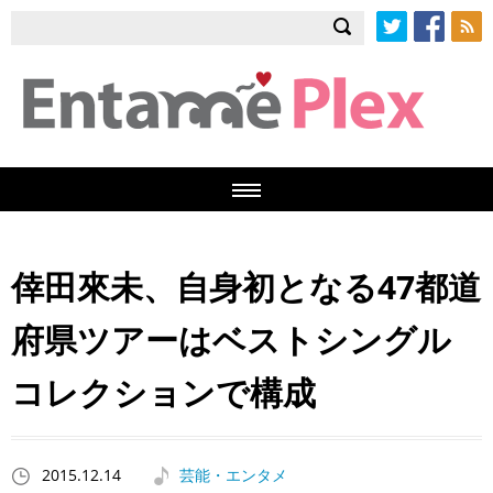
Twitter
Facebook
RSS
倖田來未、自身初となる47都道
府県ツアーはベストシングル
コレクションで構成
2015.12.14
芸能・エンタメ