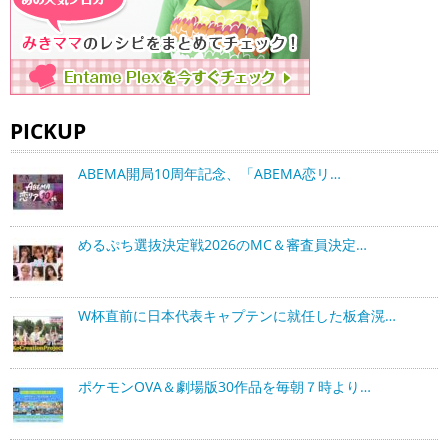
PICKUP
ABEMA開局10周年記念、「ABEMA恋リ…
めるぷち選抜決定戦2026のMC＆審査員決定…
W杯直前に日本代表キャプテンに就任した板倉滉…
ポケモンOVA＆劇場版30作品を毎朝７時より…