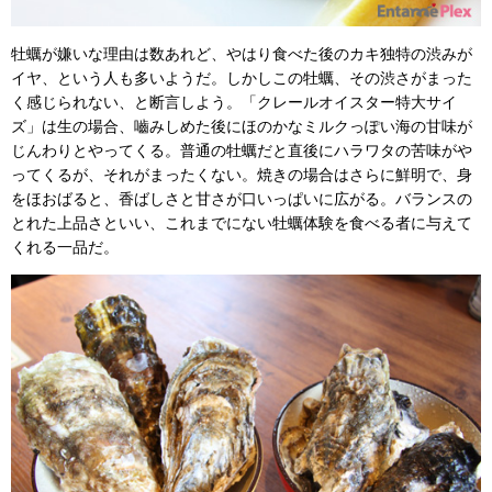
牡蠣が嫌いな理由は数あれど、やはり食べた後のカキ独特の渋みが
イヤ、という人も多いようだ。しかしこの牡蠣、その渋さがまった
く感じられない、と断言しよう。「クレールオイスター特大サイ
ズ」は生の場合、嚙みしめた後にほのかなミルクっぽい海の甘味が
じんわりとやってくる。普通の牡蠣だと直後にハラワタの苦味がや
ってくるが、それがまったくない。焼きの場合はさらに鮮明で、身
をほおばると、香ばしさと甘さが口いっぱいに広がる。バランスの
とれた上品さといい、これまでにない牡蠣体験を食べる者に与えて
くれる一品だ。