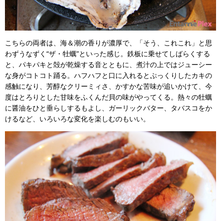
こちらの両者は、海＆潮の香りが濃厚で、「そう、これこれ」と思
わずうなずく“ザ・牡蠣”といった感じ。鉄板に乗せてしばらくする
と、パキパキと殻が乾燥する音とともに、煮汁の上ではジューシー
な身がコトコト踊る。ハフハフと口に入れるとぷっくりしたカキの
感触になり、芳醇なクリーミィさ、かすかな苦味が追いかけて、今
度はとろりとした甘味をふくんだ貝の味がやってくる。熱々の牡蠣
に醤油をひと垂らしするもよし、ガーリックバター、タバスコをか
けるなど、いろいろな変化を楽しむのもいい。