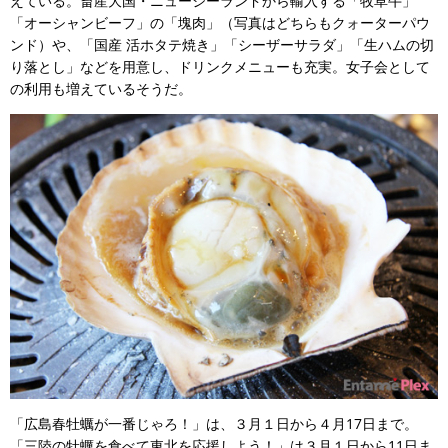
えている。畜産大国・ニュージーランドから輸入する「牧草牛」
「オーシャンビーフ」の「塊肉」（写真はどちらもクォーターパウ
ンド）や、「国産 活ホタテ焼き」「シーザーサラダ」「生ハムの切
り落とし」などを用意し、ドリンクメニューも充実。女子会として
の利用も増えているそうだ。
「広島春牡蠣が一番じゃろ！」は、３月１日から４月17日まで。
「三陸の牡蠣を食べて東北を応援しよう！」は３月１日から11日ま