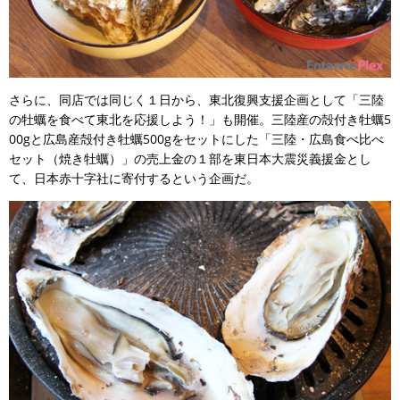
さらに、同店では同じく１日から、東北復興支援企画として「三陸
の牡蠣を食べて東北を応援しよう！」も開催。三陸産の殻付き牡蠣5
00gと広島産殻付き牡蠣500gをセットにした「三陸・広島食べ比べ
セット（焼き牡蠣）」の売上金の１部を東日本大震災義援金とし
て、日本赤十字社に寄付するという企画だ。