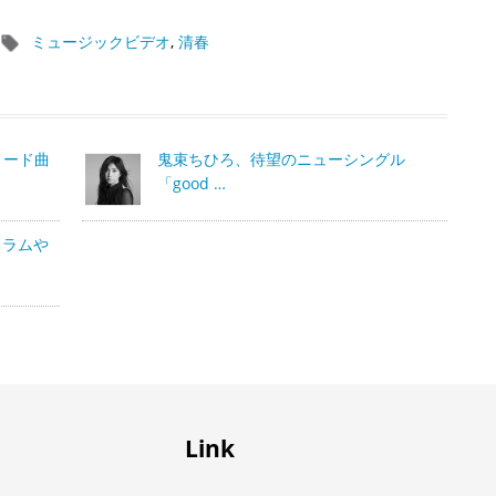
ミュージックビデオ
,
清春
リード曲
鬼束ちひろ、待望のニューシングル
「good …
ドラムや
Link