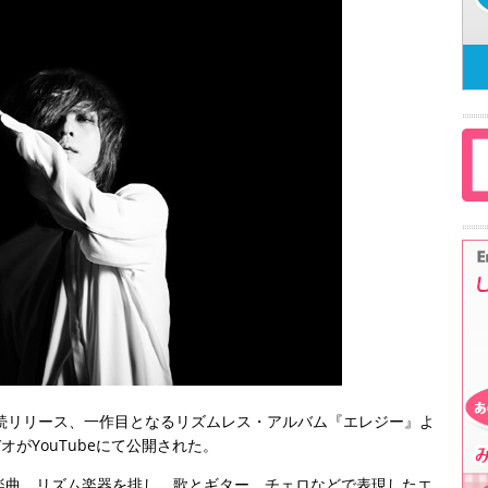
弾連続リリース、一作目となるリズムレス・アルバム『エレジー』よ
オがYouTubeにて公開された。
した楽曲。リズム楽器を排し、歌とギター、チェロなどで表現したエ