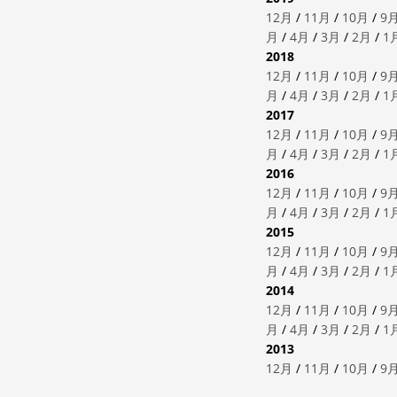
12月
/
11月
/
10月
/
9
月
/
4月
/
3月
/
2月
/
1
2018
12月
/
11月
/
10月
/
9
月
/
4月
/
3月
/
2月
/
1
2017
12月
/
11月
/
10月
/
9
月
/
4月
/
3月
/
2月
/
1
2016
12月
/
11月
/
10月
/
9
月
/
4月
/
3月
/
2月
/
1
2015
12月
/
11月
/
10月
/
9
月
/
4月
/
3月
/
2月
/
1
2014
12月
/
11月
/
10月
/
9
月
/
4月
/
3月
/
2月
/
1
2013
12月
/
11月
/
10月
/
9