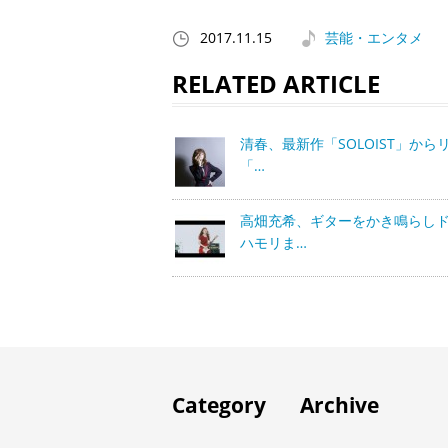
2017.11.15
芸能・エンタメ
RELATED ARTICLE
清春、最新作「SOLOIST」から
「…
高畑充希、ギターをかき鳴らし
ハモリま…
Category
Archive