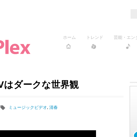
ホーム
トレンド
芸能・エン
MVはダークな世界観
ミュージックビデオ
,
清春