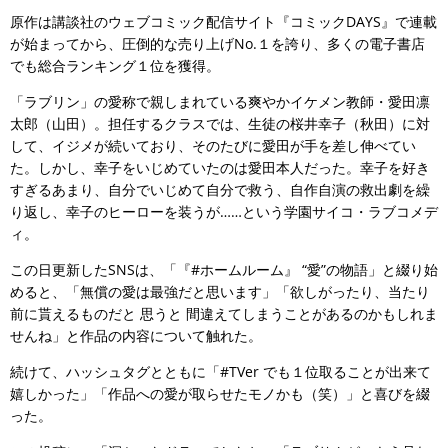
原作は講談社のウェブコミック配信サイト『コミックDAYS』で連載
が始まってから、圧倒的な売り上げNo.１を誇り、多くの電子書店
でも総合ランキング１位を獲得。
「ラブリン」の愛称で親しまれている爽やかイケメン教師・愛田凛
太郎（山田）。担任するクラスでは、生徒の桜井幸子（秋田）に対
して、イジメが続いており、そのたびに愛田が手を差し伸べてい
た。しかし、幸子をいじめていたのは愛田本人だった。幸子を好き
すぎるあまり、自分でいじめて自分で救う、自作自演の救出劇を繰
り返し、幸子のヒーローを装うが……という学園サイコ・ラブコメデ
ィ。
この日更新したSNSは、「『#ホームルーム』 “愛”の物語」と綴り始
めると、「無償の愛は最強だと思います」「欲しがったり、当たり
前に貰えるものだと 思うと 間違えてしまうことがあるのかもしれま
せんね」と作品の内容について触れた。
続けて、ハッシュタグとともに「#TVer でも１位取ることが出来て
嬉しかった」「作品への愛が取らせたモノかも（笑）」と喜びを綴
った。