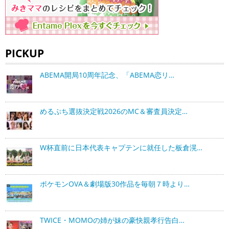
PICKUP
ABEMA開局10周年記念、「ABEMA恋リ…
めるぷち選抜決定戦2026のMC＆審査員決定…
W杯直前に日本代表キャプテンに就任した板倉滉…
ポケモンOVA＆劇場版30作品を毎朝７時より…
TWICE・MOMOの姉が妹の豪快親孝行告白…