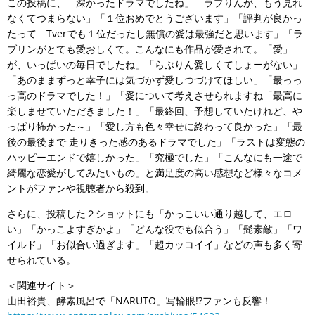
この投稿に、「深かったドラマでしたね」「ラブりんが、もう見れ
なくてつまらない」「１位おめでとうございます」「評判が良かっ
たって Tverでも１位だったし無償の愛は最強だと思います」「ラ
ブリンがとても愛おしくて。こんなにも作品が愛されて。「愛」
が、いっぱいの毎日でしたね」「らぶりん愛しくてしょーがない」
「あのままずっと幸子には気づかず愛しつづけてほしい」「最っっ
っ高のドラマでした！」「愛について考えさせられますね「最高に
楽しませていただきました！」「最終回、予想していたけれど、や
っぱり怖かった～」「愛し方も色々幸せに終わって良かった」「最
後の最後まで 走りきった感のあるドラマでした」「ラストは変態の
ハッピーエンドで嬉しかった」「究極でした」「こんなにも一途で
綺麗な恋愛がしてみたいもの」と満足度の高い感想など様々なコメ
ントがファンや視聴者から殺到。
さらに、投稿した２ショットにも「かっこいい通り越して、エロ
い」「かっこよすぎかよ」「どんな役でも似合う」「髭素敵」「ワ
イルド」「お似合い過ぎます」「超カッコイイ」などの声も多く寄
せられている。
＜関連サイト＞
山田裕貴、酵素風呂で「NARUTO」写輪眼!?ファンも反響！