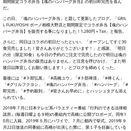
期間限定コラボ弁当【魂のハンバーグ弁当】の初日即完売を喜ん
だ。
この日、「魂のハンバーグ弁当」と題して更新したブログ。「GRIL
L FUKUYOSHI ボーノ相模大野店と期間限定でコラボ弁当【魂のハン
バーグ弁当】を販売する事になりました！1,280円＋Tax」と報告。
さらに、同日はコラボの初日だったといい、「オープンしてすぐ30
食完売しました！皆さんありがとうございます！」と感謝。「明日
の分（限定30食）も今日の予約のご注文で完売したので明日は魂の
ハンバーグ弁当の販売はありません」と注意を呼びかけ、「また明
後日以降宜しくお願い致します！」とブログを締めくくった。
最後には「#卜部弘嵩」「#高橋ユウ」「#卜部禅清」「#禅くん」
「#グリルフクヨシ」「#魂のハンバーグ弁当」「#ハンバーグ」「#
即完売」「#予約殺到」「#皆さんお早めに」とハッシュタグも添え
られている。
2018年７月に日本テレビ系バラエティー番組『行列のできる法律相
談所』(毎週日曜よる９時)の番組内で高橋に公開プロポーズ。同年1
0月に入籍。2019年５月にハワイで、７月に都内で挙式。2019年９
月22日放送の同番組に高橋が出演した際に、第１子を妊娠している