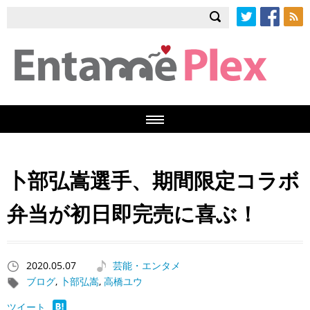
Twitter
Facebook
RSS
卜部弘嵩選手、期間限定コラボ
弁当が初日即完売に喜ぶ！
2020.05.07
芸能・エンタメ
ブログ
,
卜部弘嵩
,
高橋ユウ
ツイート