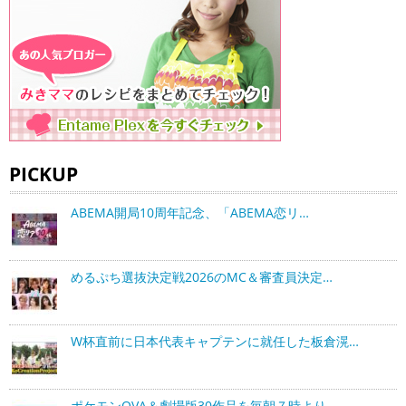
PICKUP
ABEMA開局10周年記念、「ABEMA恋リ…
めるぷち選抜決定戦2026のMC＆審査員決定…
W杯直前に日本代表キャプテンに就任した板倉滉…
ポケモンOVA＆劇場版30作品を毎朝７時より…