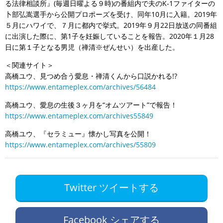
る法律相談所』(毎週日曜よる９時)の番組内で夫のK-1ファイターの
卜部弘嵩選手から公開プロポーズを受け、同年10月に入籍。2019年
５月にハワイで、７月に都内で挙式。2019年９月22日放送の同番組
に出演した際に、第1子を妊娠していることを報告。2020年１月28
日に第１子となる男児（禅清※ぜんせい）を出産した。
＜関連サイト＞
高橋ユウ、見つめ合う愛息・禅清くんから口説かれる!?
https://www.entameplex.com/archives/56484
高橋ユウ、愛息の生後３ヶ月を“オムツアート”で報告！
https://www.entameplex.com/archives55849
高橋ユウ、『セラミュー』懐かし写真を公開！
https://www.entameplex.com/archives/55809
Twitter ツイートする
Facebook シェアする