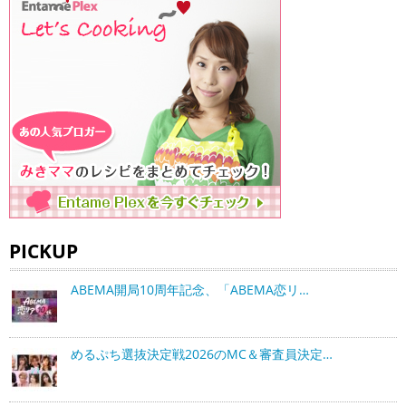
PICKUP
ABEMA開局10周年記念、「ABEMA恋リ…
めるぷち選抜決定戦2026のMC＆審査員決定…