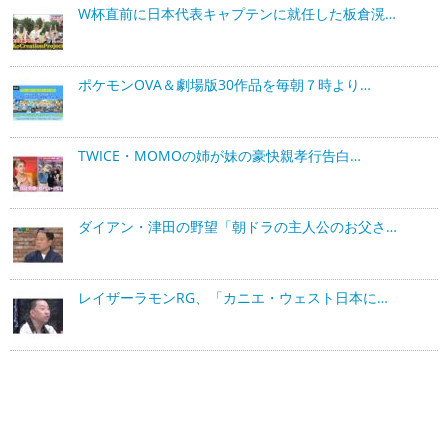
W杯直前に日本代表キャプテンに就任した板倉滉…
ポケモンOVA＆劇場版30作品を毎朝７時より…
TWICE・MOMOの姉が妹の豪快親孝行告白…
ダイアン・津田の野望「朝ドラの主人公のお父さ…
レイザーラモンRG、「カニエ・ウェスト日本に…