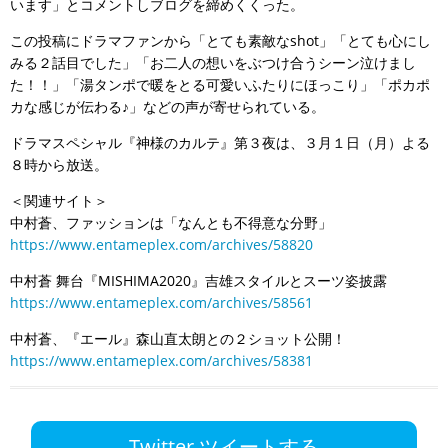
います」とコメントしブログを締めくくった。
この投稿にドラマファンから「とても素敵なshot」「とても心にし
みる２話目でした」「お二人の想いをぶつけ合うシーン泣けまし
た！！」「湯タンポで暖をとる可愛いふたりにほっこり」「ポカポ
カな感じが伝わる♪」などの声が寄せられている。
ドラマスペシャル『神様のカルテ』第３夜は、３月１日（月）よる
８時から放送。
＜関連サイト＞
中村蒼、ファッションは「なんとも不得意な分野」
https://www.entameplex.com/archives/58820
中村蒼 舞台『MISHIMA2020』吉雄スタイルとスーツ姿披露
https://www.entameplex.com/archives/58561
中村蒼、『エール』森山直太朗との２ショット公開！
https://www.entameplex.com/archives/58381
Twitter ツイートする