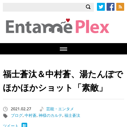
Twitter
Facebook
RSS
福士蒼汰＆中村蒼、湯たんぽで
ほかほかショット「素敵」
2021.02.27
芸能・エンタメ
ブログ
,
中村蒼
,
神様のカルテ
,
福士蒼汰
ツイート