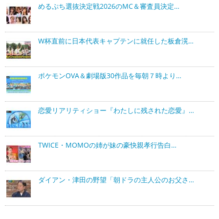
めるぷち選抜決定戦2026のMC＆審査員決定…
W杯直前に日本代表キャプテンに就任した板倉滉…
ポケモンOVA＆劇場版30作品を毎朝７時より…
恋愛リアリティショー『わたしに残された恋愛』…
TWICE・MOMOの姉が妹の豪快親孝行告白…
ダイアン・津田の野望「朝ドラの主人公のお父さ…