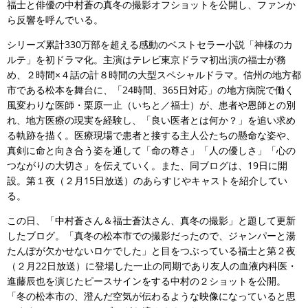
福士と俳優の中村蒼の真冬の撮影オフショットを公開し、ファンか
ら反響を呼んでいる。
シリーズ累計330万部を超える感動のベストセラー小説「神様のカ
ルテ」を初ドラマ化。主演はテレビ東京ドラマ初出演の福士が務
め、２時間×４話の計８時間の大型スペシャルドラマ。信州の地方都
市である松本を舞台に、「24時間、365日対応」の地方病院で働く
風変わりな医師・栗原一止（いちと／福士）が、患者や恩師との別
れ、地方医療の現実を経験し、「良い医者とは何か？」を追い求め
る軌跡を描く。医療現場で患者と接する主人公たちの懸命な姿や、
真剣に命と向き合う姿を通して「命の尊さ」「人の優しさ」「心の
つながりの大切さ」を伝えていく。また、同ブログは、19日に開
設。第１夜（２月15日放送）のあらすじやキャストを紹介してい
る。
この日、「中村蒼さん＆福士蒼汰さん、真冬の撮影」と題して更新
したブログ。「真冬の松本市での撮影だったので、ジャンパーと湯
たんぽが欠かせないロケでした」と目をつぶっている福士と第２夜
（２月22日放送）に登場した一止の同期であり友人の血液内科医・
進藤辰也を演じたピースサインをする中村の２ショットを公開。
「冬の松本市の、澄んだ空気が伝わるような映像になっていると思