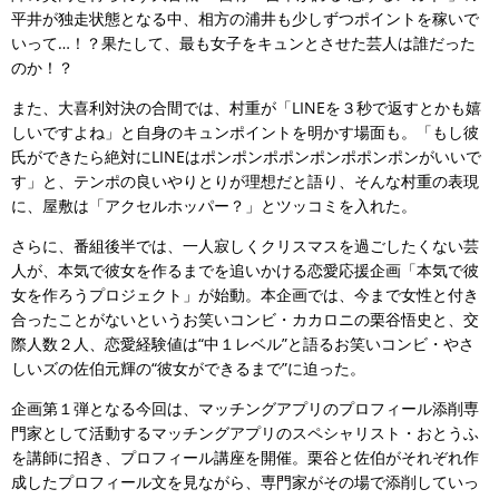
平井が独走状態となる中、相方の浦井も少しずつポイントを稼いで
いって…！？果たして、最も女子をキュンとさせた芸人は誰だった
のか！？
また、大喜利対決の合間では、村重が「LINEを３秒で返すとかも嬉
しいですよね」と自身のキュンポイントを明かす場面も。「もし彼
氏ができたら絶対にLINEはポンポンポポンポンポポンポンがいいで
す」と、テンポの良いやりとりが理想だと語り、そんな村重の表現
に、屋敷は「アクセルホッパー？」とツッコミを入れた。
さらに、番組後半では、一人寂しくクリスマスを過ごしたくない芸
人が、本気で彼女を作るまでを追いかける恋愛応援企画「本気で彼
女を作ろうプロジェクト」が始動。本企画では、今まで女性と付き
合ったことがないというお笑いコンビ・カカロニの栗谷悟史と、交
際人数２人、恋愛経験値は“中１レベル”と語るお笑いコンビ・やさ
しいズの佐伯元輝の“彼女ができるまで”に迫った。
企画第１弾となる今回は、マッチングアプリのプロフィール添削専
門家として活動するマッチングアプリのスペシャリスト・おとうふ
を講師に招き、プロフィール講座を開催。栗谷と佐伯がそれぞれ作
成したプロフィール文を見ながら、専門家がその場で添削していっ