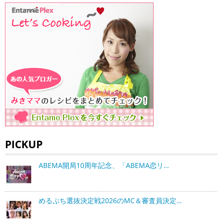
PICKUP
ABEMA開局10周年記念、「ABEMA恋リ…
めるぷち選抜決定戦2026のMC＆審査員決定…