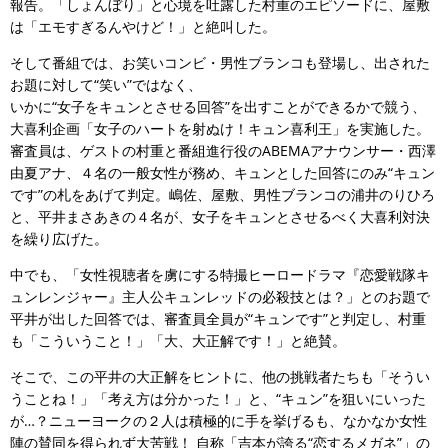
報告。「しょんぼり」と心境を吐露した村重のエピソードに、屋敷
は「エモすぎるんやけど！」と絶叫した。
そして番組では、お笑いコンビ・男性ブランコも登場し、出された
お題に対して“笑い”ではなく、
いかに“女子をキュンとさせる回答”を出すことができるかで競う、
大喜利企画「女子のハートを射ぬけ！キュン喜利王」を実施した。
審査員は、ゲストの村重と番組進行役のABEMAアナウンサー・西澤
由夏アナ、４名の一般女性が務め、キュンとした回答にのみ“キュン
です”の札をあげて判定。嶋佐、屋敷、男性ブランコの浦井のりひろ
と、平井まさあきの４名が、女子をキュンとさせるべく大喜利対決
を繰り広げた。
中でも、「女性視聴者を虜にする特撮ヒーロードラマ『恋愛戦隊キ
ュンレンジャー』主人公キュンレッドの必殺技とは？」とのお題で
平井が出した回答では、審査員全員が“キュンです”と判定し、村重
も「こういうこと！」「大、大正解です！」と絶賛。
そこで、この平井の大正解をヒントに、他の挑戦者たちも「そうい
うことね！」「考え方は分かった！」と、“キュン”を狙いにいった
が…？ニューヨークの２人は積極的に手を挙げるも、なかなか女性
陣の賛同を得られず大苦戦！ 自称「吉本が誇る“恋するメガネ”」の