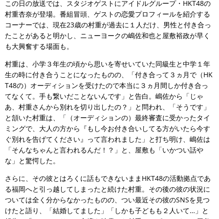
この日の放送では、スタジオゲストにアイドルグループ・HKT48の
村重杏奈が登場。番組冒頭、ゲストの恋愛プロフィールを紹介する
コーナーでは、現在23歳の村重が過去に１人だけ、男性と付き合っ
たことがあると明かし、ニューヨークの嶋佐和也と屋敷裕政が早く
も大興奮する場面も。
村重は、小学３年生の頃から思いを寄せいていた同級生と中学１年
生の時に付き合うことになったものの、「付き合って３ヵ月で（HK
T48の）オーディションを受けたので本当に３ヵ月間しか付き合っ
てなくて。手も繋いだことないんです」と告白。嶋佐から「じゃ
あ、村重さんから別れを切り出したの？」と問われ、「そうです」
と頷いた村重は、「（オーディションの）最終審査に受かったタイ
ミングで、大人の方から『もし今お付き合いしてる方がいたら今す
ぐ別れを告げてください』って言われました」と打ち明け、嶋佐は
「そんなちゃんと言われるんだ！？」と、屋敷も「いかつい話や
な」と驚愕した。
さらに、その彼とはろくに話もできないままHKT48の活動拠点であ
る福岡へと引っ越してしまったと続けた村重。その後の彼の状況に
ついては全く分からなかったものの、つい最近その彼のSNSを見つ
けたと語り、「結婚してました」「しかも子どもも２人いて…」と