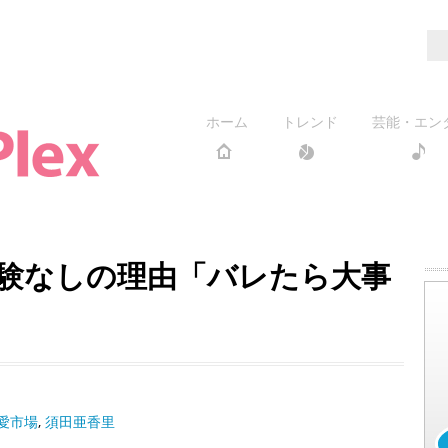
ホーム
トレンド
芸能・エン
験なしの理由「バレたら大事
愛市場
,
須田亜香里