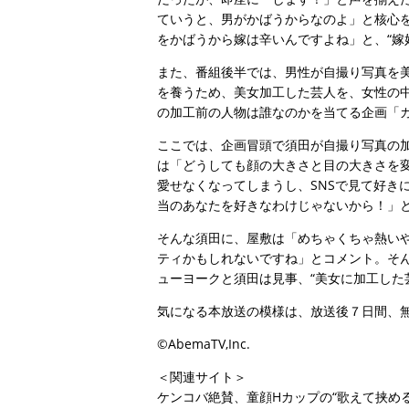
ていうと、男がかばうからなのよ」と核心
をかばうから嫁は辛いんですよね」と、“嫁
また、番組後半では、男性が自撮り写真を美
を養うため、美女加工した芸人を、女性の中
の加工前の人物は誰なのかを当てる企画「
ここでは、企画冒頭で須田が自撮り写真の
は「どうしても顔の大きさと目の大きさを
愛せなくなってしまうし、SNSで見て好き
当のあなたを好きなわけじゃないから！」
そんな須田に、屋敷は「めちゃくちゃ熱い
ティかもしれないですね」とコメント。そん
ューヨークと須田は見事、“美女に加工した
気になる本放送の模様は、放送後７日間、
©AbemaTV,Inc.
＜関連サイト＞
ケンコバ絶賛、童顔Hカップの“歌えて挟め