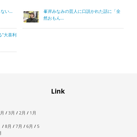
ない…
峯岸みなみの芸人に口説かれた話に「全
然おもん…
る”大喜利
Link
4月
/
3月
/
2月
/
1月
月
/
8月
/
7月
/
6月
/
5
月