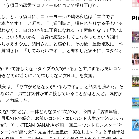
という須田の恋愛プロフィールについて掘り下げた。
なし」という須田に、ニューヨークの嶋佐和也は「本当です
P
は本当です！」と断言。「（週刊誌に）撮られたりする子もいる
思わなくて。自分の本能に正直になれるって素敵だなって思いま
る」という思いから、自身は恋愛をしてこなかったという須田
っちゃええやん、須田さん」と感心し、その後、屋敷裕政に「ベ
と質問され、「してみたいです！」と即答した須田に、スタジオ
近づいてほしくないタイプの女”がいる」と主張するお笑いコン
「好きな男の近くにいて欲しくない女FILE」を実施。
山田愛実は、「存在が迷惑な女がいるんですよ」と語気を強めた。そ
AXなのに、男性は気付かずに接していることがほとんど。気付か
る」と力説した。
くない女”とは、一体どんなタイプなのか、今回は「居酒屋編」
再現VTRで紹介。お笑いコンビ・エレガント人生が“ボケぶりっ
”、そしてTEAM BANANAが“唯一無二マウントモンスター”と
パターンの“嫌な女”を見届けた屋敷は「実在します？」と半信半疑
た女性陣。さらに山田が「こういう女性のことがなんで嫌いかっ