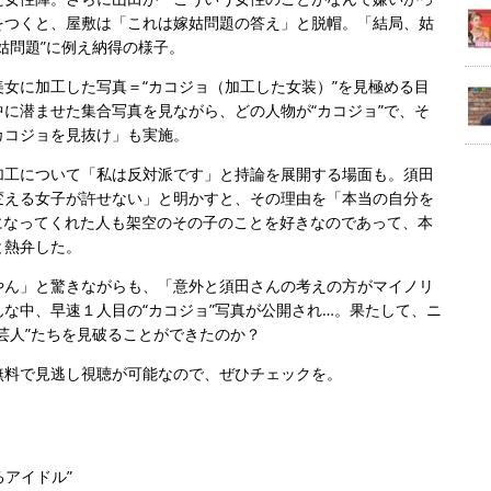
をつくと、屋敷は「これは嫁姑問題の答え」と脱帽。「結局、姑
姑問題”に例え納得の様子。
女に加工した写真＝“カコジョ（加工した女装）”を見極める目
に潜ませた集合写真を見ながら、どの人物が“カコジョ”で、そ
カコジョを見抜け」も実施。
加工について「私は反対派です」と持論を展開する場面も。須田
変える女子が許せない」と明かすと、その理由を「本当の自分を
になってくれた人も架空のその子のことを好きなのであって、本
と熱弁した。
やん」と驚きながらも、「意外と須田さんの考えの方がマイノリ
な中、早速１人目の“カコジョ”写真が公開され…。果たして、ニ
芸人”たちを見破ることができたのか？
無料で見逃し視聴が可能なので、ぜひチェックを。
るアイドル”