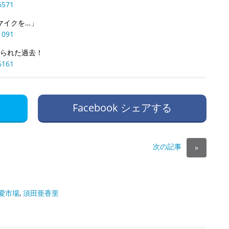
6571
マイクを…」
1091
怒られた過去！
6161
Facebook シェアする
次の記事
»
愛市場
,
須田亜香里