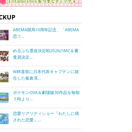
ICKUP
ABEMA開局10周年記念、「ABEMA
恋リ…
めるぷち選抜決定戦2026のMC＆審
査員決定…
W杯直前に日本代表キャプテンに就
任した板倉滉…
ポケモンOVA＆劇場版30作品を毎朝
７時より…
恋愛リアリティショー『わたしに残
された恋愛』…