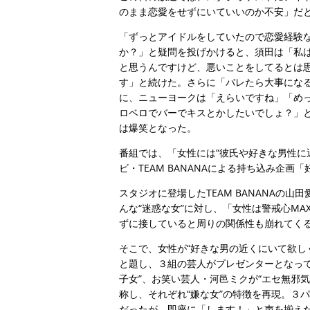
のまま恋愛をせずにいていいのか不安」だ
「ずっとアイドルをしていたので恋愛経験
か？」と疑問を投げかけると、須田は「私
と思うんですけど、悪いことをしてるとは
す」と続けた。さらに「バレたら大事にな
に、ニューヨークは「えらいですね」「め
ロベロでバーでキスとかしたいでしょ？」
は爆笑となった。
番組では、「女性には“彼氏や好きな男性に
ビ・TEAM BANANAによる持ち込み企画
スタジオに登場したTEAM BANANAの
んな“迷惑な女”に対し、「女性は警戒心M
ずに接していると周りの関係性も崩れてく
そこで、女性が“好きな男の近くにいて欲し
と題し、３組の芸人がプレゼンターとなって
子女”、お笑い芸人・河邑ミクが“エセ無邪気女
称し、それぞれ“嫌な女”の特徴を再現。３
だったが、即座に「します！」と声を揃え