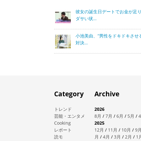
彼女の誕生日デートでお金が足り
ダサい状…
小池美由、“男性をドキドキさせ
対決…
Category
Archive
トレンド
2026
芸能・エンタメ
8月
/
7月
/
6月
/
5月
/
Cooking
2025
レポート
12月
/
11月
/
10月
/
9
読モ
月
/
4月
/
3月
/
2月
/
1