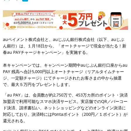
auペイメント株式会社と、auじぶん銀行株式会社（以下、auじぶ
ん銀行）は、１月18日から、「オートチャージで現金が当たる！新
春au PAYチャージキャンペーン」を実施する。
本キャンペーンでは、キャンペーン期間中auじぶん銀行口座からau
PAY 残高へ合計5,000円以上オートチャージ（リアルタイムチャー
ジ、一定額チャージ）にてチャージされたお客さまの中から抽選
で、最大５万円をプレゼントします。
「au PAY」は、会員数が約2,750万で、453万カ所のポイント・決済
加盟店で利用可能なスマホ決済サービス。実店舗でのQR／バーコー
ド決済、請求書払い、ネットショッピングなどのオンライン決済に
対応しており、決済時にはPontaポイント（200円／１ポイント）が
還元される。