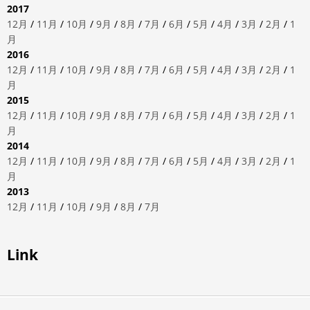
2017
12月
/
11月
/
10月
/
9月
/
8月
/
7月
/
6月
/
5月
/
4月
/
3月
/
2月
/
1
月
2016
12月
/
11月
/
10月
/
9月
/
8月
/
7月
/
6月
/
5月
/
4月
/
3月
/
2月
/
1
月
2015
12月
/
11月
/
10月
/
9月
/
8月
/
7月
/
6月
/
5月
/
4月
/
3月
/
2月
/
1
月
2014
12月
/
11月
/
10月
/
9月
/
8月
/
7月
/
6月
/
5月
/
4月
/
3月
/
2月
/
1
月
2013
12月
/
11月
/
10月
/
9月
/
8月
/
7月
Link