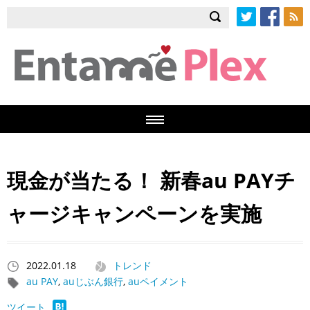
Twitter
Facebook
RSS
現金が当たる！ 新春au PAYチ
ャージキャンペーンを実施
2022.01.18
トレンド
au PAY
,
auじぶん銀行
,
auペイメント
ツイート