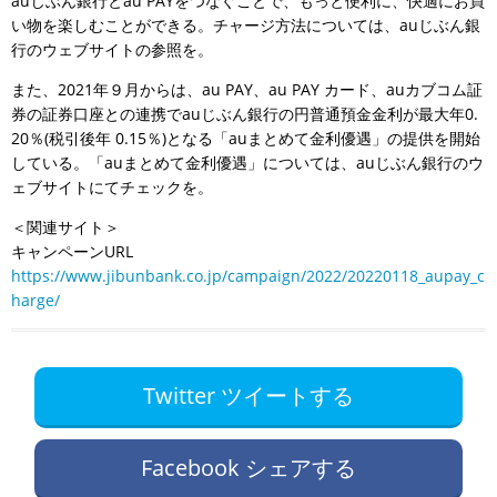
auじぶん銀行とau PAYをつなぐことで、もっと便利に、快適にお買
い物を楽しむことができる。チャージ方法については、auじぶん銀
行のウェブサイトの参照を。
また、2021年９月からは、au PAY、au PAY カード、auカブコム証
券の証券口座との連携でauじぶん銀行の円普通預金金利が最大年0.
20％(税引後年 0.15％)となる「auまとめて金利優遇」の提供を開始
している。「auまとめて金利優遇」については、auじぶん銀行のウ
ェブサイトにてチェックを。
＜関連サイト＞
キャンペーンURL
https://www.jibunbank.co.jp/campaign/2022/20220118_aupay_c
harge/
Twitter ツイートする
Facebook シェアする