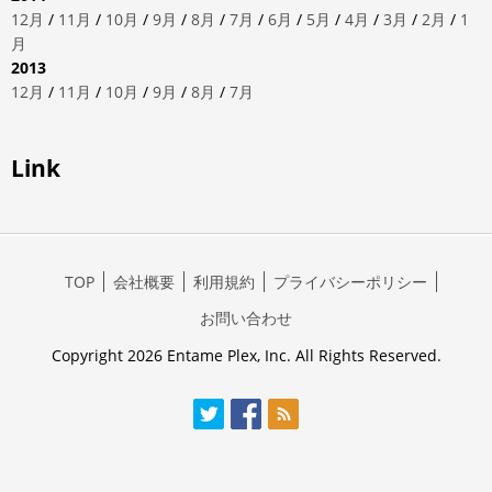
12月
/
11月
/
10月
/
9月
/
8月
/
7月
/
6月
/
5月
/
4月
/
3月
/
2月
/
1
月
2013
12月
/
11月
/
10月
/
9月
/
8月
/
7月
Link
TOP
会社概要
利用規約
プライバシーポリシー
お問い合わせ
Copyright 2026 Entame Plex, Inc. All Rights Reserved.
Twitter
Facebook
RSS