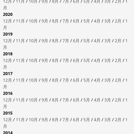
12月
/
11月
/
10月
/
9月
/
8月
/
7月
/
6月
/
5月
/
4月
/
3月
/
2月
/
1
月
2020
12月
/
11月
/
10月
/
9月
/
8月
/
7月
/
6月
/
5月
/
4月
/
3月
/
2月
/
1
月
2019
12月
/
11月
/
10月
/
9月
/
8月
/
7月
/
6月
/
5月
/
4月
/
3月
/
2月
/
1
月
2018
12月
/
11月
/
10月
/
9月
/
8月
/
7月
/
6月
/
5月
/
4月
/
3月
/
2月
/
1
月
2017
12月
/
11月
/
10月
/
9月
/
8月
/
7月
/
6月
/
5月
/
4月
/
3月
/
2月
/
1
月
2016
12月
/
11月
/
10月
/
9月
/
8月
/
7月
/
6月
/
5月
/
4月
/
3月
/
2月
/
1
月
2015
12月
/
11月
/
10月
/
9月
/
8月
/
7月
/
6月
/
5月
/
4月
/
3月
/
2月
/
1
月
2014