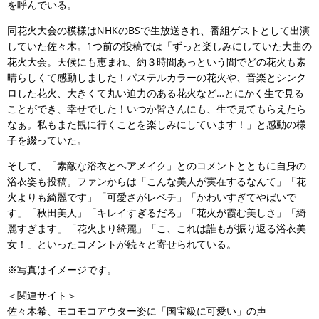
を呼んでいる。
同花火大会の模様はNHKのBSで生放送され、番組ゲストとして出演
していた佐々木。1つ前の投稿では「ずっと楽しみにしていた大曲の
花火大会。天候にも恵まれ、約３時間あっという間でどの花火も素
晴らしくて感動しました！パステルカラーの花火や、音楽とシンク
ロした花火、大きくて丸い迫力のある花火など…とにかく生で見る
ことができ、幸せでした！いつか皆さんにも、生で見てもらえたら
なぁ。私もまた観に行くことを楽しみにしています！」と感動の様
子を綴っていた。
そして、「素敵な浴衣とヘアメイク」とのコメントとともに自身の
浴衣姿も投稿。ファンからは「こんな美人が実在するなんて」「花
火よりも綺麗です」「可愛さがレベチ」「かわいすぎてやばいで
す」「秋田美人」「キレイすぎるだろ」「花火が霞む美しさ」「綺
麗すぎます」「花火より綺麗」「こ、これは誰もが振り返る浴衣美
女！」といったコメントが続々と寄せられている。
※写真はイメージです。
＜関連サイト＞
佐々木希、モコモコアウター姿に「国宝級に可愛い」の声