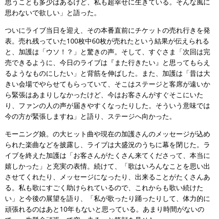
思うことも多少はあるけど、私も超幸せに生きている。そんな風に
思わないで欲しい」と語った。
ついにライブ当日を迎え、その本番直前にチケットの売れ行きを発
表。売れ残っていた100枚中60枚が売れたという結果が伝えられる
と、加護は「ウソ！？」と驚きの声。そして、すぐさま「次回は完
売できるように、今日のライブは『また行きたい』と思ってもらえ
るようなものにしたい」と背筋を伸ばした。また、加護は「昔は大
きい会場でやらせてもらっていて、そこはステージと客席が遠いか
ら緊張はあまりしなかったけど、今はお客さんがすぐそこにいた
り、ファンの人の声が届きやすくなったりした。そういう意味では
今の方が緊張しますね」と語り、ステージへ向かった。
モーニング娘。の大ヒット曲や現在の加護さんのメッセージが込め
られた楽曲などを披露し、ライブは大盛況のうちに幕を閉じた。ラ
イブを終えた加護は「お客さんがたくさん来てくださって、本当に
嬉しかった」と充実の表情。続けて、「歌はいろんなことを思い出
させてくれたり、メッセージになったり、出来ることがたくさんあ
る。私も歌にすごく助けられているので、これからも歌い続けた
い」と今後の展望を語り、「私が歌ったり踊ったりして、体力的に
頑張れるのはあと10年もないと思っている。あまり時間がないの