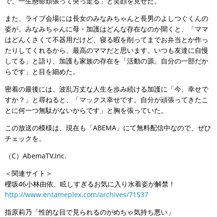
で、一生懸命頑張って突っ走る」と笑顔を見せた。
また、ライブ会場には長女のみなみちゃんと長男のよしつぐくんの
姿が。みなみちゃんに母・加護はどんな存在なのか聞くと、「ママ
はどんくさくて不器用だけど、寝る暇を削ってまでお弁当とか作っ
たりしてくれるから、最高のママだと思います。いつも友達に自慢
してる」と語り、加護も家族の存在を「活動の源。自分の一部だか
らです」と目を細めた。
密着の最後には、波乱万丈な人生を歩み続ける加護に「今、幸せで
すか？」と尋ねると、「マックス幸せです。自分が頑張ってきたこ
とに何一つ無駄がないからです」と胸を張っていた。
この放送の模様は、現在も「ABEMA」にて無料配信中なので、ぜひ
チェックを。
（C）AbemaTV,Inc.
＜関連サイト＞
櫻坂46小林由依、眩しすぎるお気に入り水着姿が解禁！
http://www.entameplex.com/archives/71537
指原莉乃「性的な目で見られるのがめちゃ気持ち悪い」