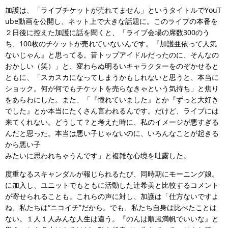
加護は、「ライブチケットが売れてません」というタイトルでYouT
ube動画を公開し、ネット上で大きな話題に。このライブの本番を
２日後に控えた加護に話を聞くと、「ライブ会場の席数300のう
ち、100枚のチケットが売れていないんです。『加護亜依って人気
ないじゃん』と思ってる。昔トップアイドルだったのに、そんなの
おかしい（笑）」と、変わらぬ明るいキャラクターをのぞかせると
ともに、「スカスカになってしまうかもしれないと思うと、本当に
ショック。何が何でもチケットを売らなきゃという気持ち」と焦り
をあらわにした。また、「『憧れていました』とか『ずっと大好き
でした』とか本当にたくさん言われるんです。だけど、ライブには
来てくれない。どうして？と考えた時に、私のイメージが悪すぎる
んだと思った。本当は悪い子じゃないのに、いろんなことが起きる
から悪い子
みたいに思われちゃうんです」と複雑な心境を吐露した。
度重なるスキャンダルが報じられるたび、同時期にモーニング娘。
に加入し、ユニットでもともに活動した辻希美と比較するコメント
が寄せられることも。これらの声に対し、加護は「仕方ないですよ
ね、私たちは“ニコイチ”だから。でも、私たち自身は比べたことは
ない。１人１人みんな人生は違う。『のんは順風満帆でいいな』と