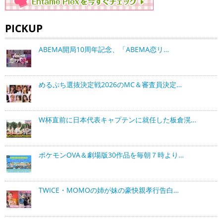
PICKUP
ABEMA開局10周年記念、「ABEMA恋リ…
めるぷち選抜決定戦2026のMC＆審査員決定…
W杯直前に日本代表キャプテンに就任した板倉滉…
ポケモンOVA＆劇場版30作品を毎朝７時より…
TWICE・MOMOの姉が妹の豪快親孝行告白…