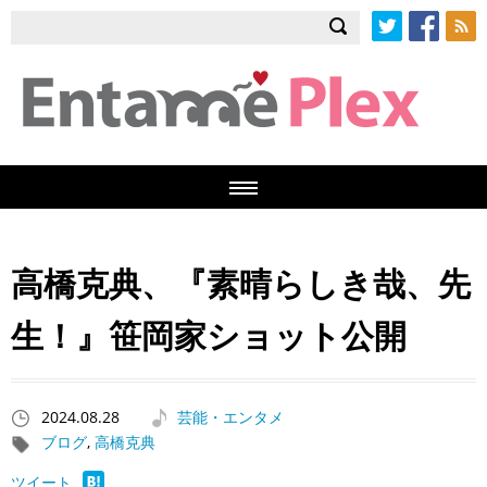
Twitter
Facebook
RSS
高橋克典、『素晴らしき哉、先
生！』笹岡家ショット公開
2024.08.28
芸能・エンタメ
ブログ
,
高橋克典
ツイート