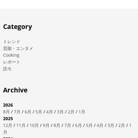
Category
トレンド
芸能・エンタメ
Cooking
レポート
読モ
Archive
2026
8月
/
7月
/
6月
/
5月
/
4月
/
3月
/
2月
/
1月
2025
12月
/
11月
/
10月
/
9月
/
8月
/
7月
/
6月
/
5月
/
4月
/
3月
/
2月
/
1
月