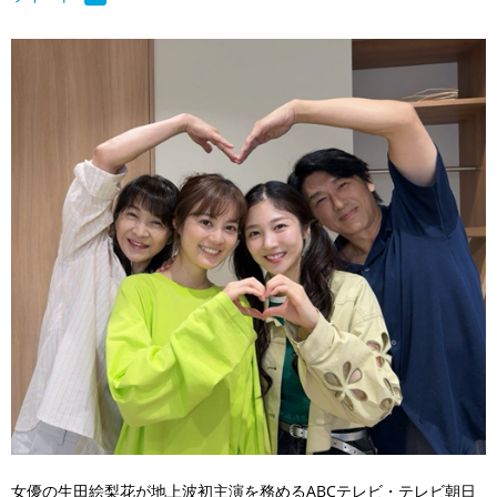
女優の生田絵梨花が地上波初主演を務めるABCテレビ・テレビ朝日