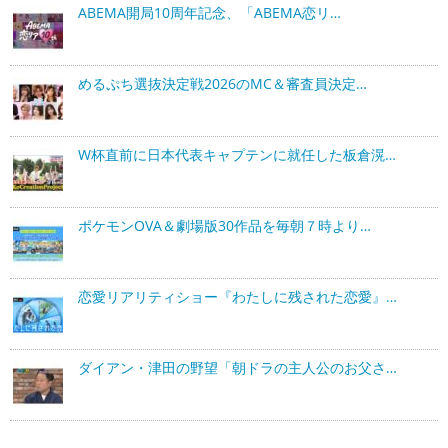
ABEMA開局10周年記念、「ABEMA恋リ…
めるぷち選抜決定戦2026のMC＆審査員決定…
W杯直前に日本代表キャプテンに就任した板倉滉…
ポケモンOVA＆劇場版30作品を毎朝７時より…
恋愛リアリティショー『わたしに残された恋愛』…
ダイアン・津田の野望「朝ドラの主人公のお父さ…