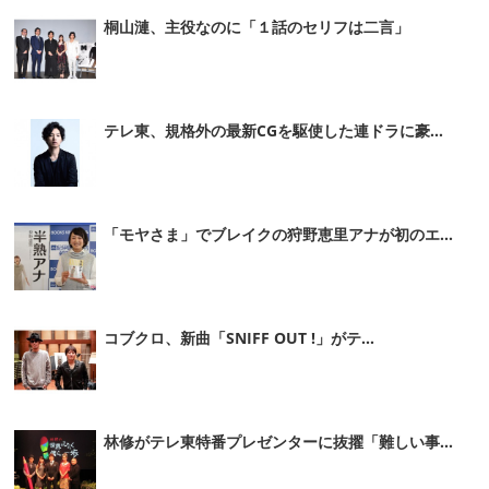
桐山漣、主役なのに「１話のセリフは二言」
テレ東、規格外の最新CGを駆使した連ドラに豪…
「モヤさま」でブレイクの狩野恵里アナが初のエ…
コブクロ、新曲「SNIFF OUT !」がテ…
林修がテレ東特番プレゼンターに抜擢「難しい事…