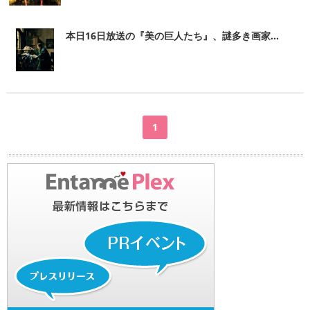
本日16日放送の『美の巨人たち』、謎多き画家…
1