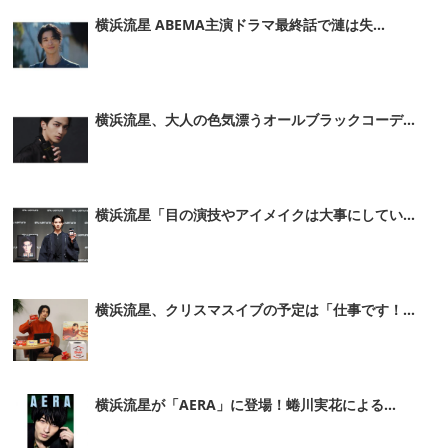
横浜流星 ABEMA主演ドラマ最終話で漣は失…
横浜流星、大人の色気漂うオールブラックコーデ…
横浜流星「目の演技やアイメイクは大事にしてい…
横浜流星、クリスマスイブの予定は「仕事です！…
横浜流星が「AERA」に登場！蜷川実花による…