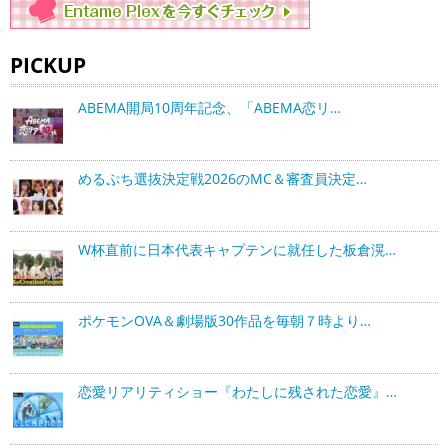
PICKUP
ABEMA開局10周年記念、「ABEMA恋リ…
めるぷち選抜決定戦2026のMC＆審査員決定…
W杯直前に日本代表キャプテンに就任した板倉滉…
ポケモンOVA＆劇場版30作品を毎朝７時より…
恋愛リアリティショー『わたしに残された恋愛』…