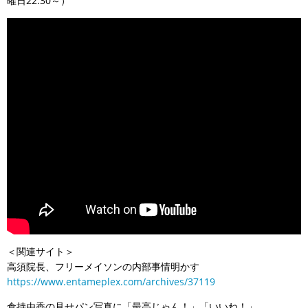
曜日22:30～）
＜関連サイト＞
高須院長、フリーメイソンの内部事情明かす
https://www.entameplex.com/archives/37119
倉持由香の見せパン写真に「最高じゃん！」「いいね！」