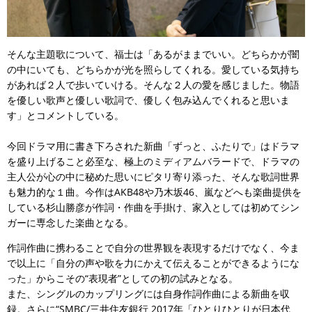
そんな主題歌について、福士は「あるがままでいい。どちらかが闇
の中にいても、どちらかが光を照らしてくれる。愛している気持ち
があれば２人で歩いていける。そんな２人の愛を感じました。物語
を優しい歌声と優しい歌詞で、優しく包み込んでくれると思いま
す」とコメントしている。
今回ドラマ用に書き下ろされた新曲「ずっと、ふたりで」はドラマ
を盛り上げること必至な、極上のミディアムバラードで、ドラマの
主人公が心の中に秘めた思いにピタリ寄り添った、そんな歌詞世界
も魅力的な１曲。今作はAKB48や乃木坂46、嵐などへも楽曲提供を
している杉山勝彦が作詞・作曲を手掛け、家入としては初めてシン
ガーに専念した楽曲となる。
作詞作曲に携わることで自分の世界観を表現するだけでなく、今ま
で以上に「自分の声や歌を力にかえて伝えることができるようにな
った」からこその“表現者”としての初の試みとなる。
また、シングルのカップリングには自身作詞作曲による新曲を収
録。さらに“SMBC/三井住友銀行 2017年「ひとりひとりが日本代