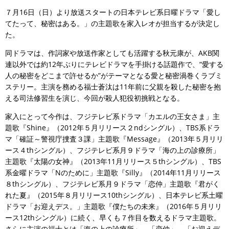
７月16日（日）より放送スタートの日本テレビ系日曜ドラマ「愛し
てたって、秘密はある。」の主題歌を家入レオが担当するが決定し
た。
同ドラマは、作詞家や放送作家としても活躍する秋元康が、AKB関
連以外では約12年ぶりにテレビドラマを手掛ける話題作で、“愛する
人の秘密をどこまで許せるか”がテーマとなる愛と秘密渦巻くラブミ
ステリー。主演を務める福士蒼汰は11年前に父親を殺した秘密を抱
える司法修習生を演じ、今回が殺人犯役初挑戦となる。
家入にとって今作は、フジテレビ系ドラマ「カエルの王女さま」主
題歌『Shine』（2012年５月リリース２ndシングル）、TBS系ドラ
マ「確証～警視庁捜査３課」主題歌『Message』（2013年５月リリ
ース４thシングル）、フジテレビ系月９ドラマ「海の上の診療所」
主題歌『太陽の女神』（2013年11月リリース５thシングル）、TBS
系金曜ドラマ「Nのために」主題歌『Silly』（2014年11月リリース
８thシングル）、フジテレビ系月９ドラマ「恋仲」主題歌『君がく
れた夏』（2015年８月リリース10thシングル）、日本テレビ系土曜
ドラマ「お迎えデス。」主題歌『僕たちの未来』（2016年５月リリ
ース12thシングル）に続く、早くも７作目を数えるドラマ主題歌。
さらに主演の福士とは「海の上の診療所」、「恋仲」、「お迎えデ