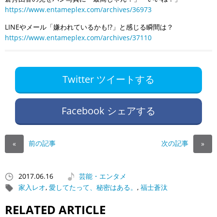
https://www.entameplex.com/archives/36973
LINEやメール「嫌われているかも!?」と感じる瞬間は？
https://www.entameplex.com/archives/37110
Twitter ツイートする
Facebook シェアする
前の記事
次の記事
«
»
2017.06.16
芸能・エンタメ
家入レオ
,
愛してたって、秘密はある。
,
福士蒼汰
RELATED ARTICLE