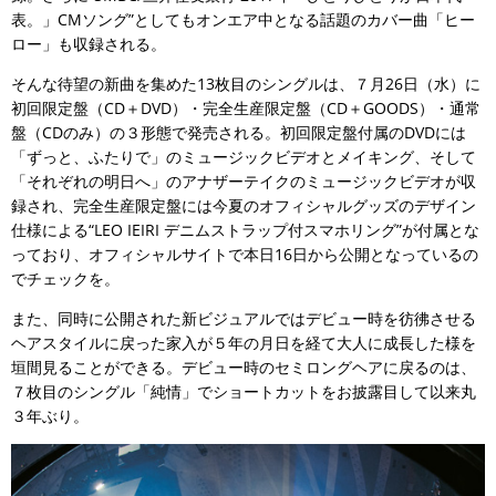
表。」CMソング”としてもオンエア中となる話題のカバー曲「ヒー
ロー」も収録される。
そんな待望の新曲を集めた13枚目のシングルは、７月26日（水）に
初回限定盤（CD＋DVD）・完全生産限定盤（CD＋GOODS）・通常
盤（CDのみ）の３形態で発売される。初回限定盤付属のDVDには
「ずっと、ふたりで」のミュージックビデオとメイキング、そして
「それぞれの明日へ」のアナザーテイクのミュージックビデオが収
録され、完全生産限定盤には今夏のオフィシャルグッズのデザイン
仕様による“LEO IEIRI デニムストラップ付スマホリング”が付属とな
っており、オフィシャルサイトで本日16日から公開となっているの
でチェックを。
また、同時に公開された新ビジュアルではデビュー時を彷彿させる
ヘアスタイルに戻った家入が５年の月日を経て大人に成長した様を
垣間見ることができる。デビュー時のセミロングヘアに戻るのは、
７枚目のシングル「純情」でショートカットをお披露目して以来丸
３年ぶり。