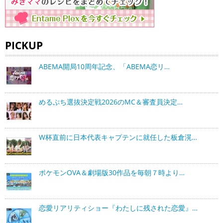
PICKUP
ABEMA開局10周年記念、「ABEMA恋リ…
めるぷち選抜決定戦2026のMC＆審査員決定…
W杯直前に日本代表キャプテンに就任した板倉滉…
ポケモンOVA＆劇場版30作品を毎朝７時より…
恋愛リアリティショー『わたしに残された恋愛』…