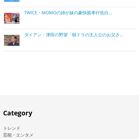
TWICE・MOMOの姉が妹の豪快親孝行告白…
ダイアン・津田の野望「朝ドラの主人公のお父さ…
Category
トレンド
芸能・エンタメ