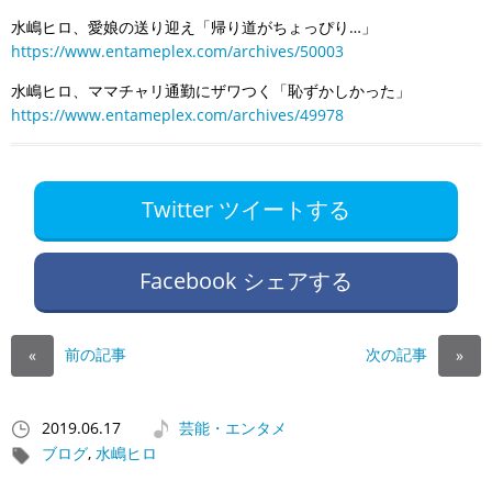
水嶋ヒロ、愛娘の送り迎え「帰り道がちょっぴり…」
https://www.entameplex.com/archives/50003
水嶋ヒロ、ママチャリ通勤にザワつく「恥ずかしかった」
https://www.entameplex.com/archives/49978
Twitter ツイートする
Facebook シェアする
前の記事
次の記事
«
»
2019.06.17
芸能・エンタメ
ブログ
,
水嶋ヒロ