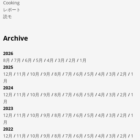
Cooking
レポート
読モ
Archive
2026
8月
/
7月
/
6月
/
5月
/
4月
/
3月
/
2月
/
1月
2025
12月
/
11月
/
10月
/
9月
/
8月
/
7月
/
6月
/
5月
/
4月
/
3月
/
2月
/
1
月
2024
12月
/
11月
/
10月
/
9月
/
8月
/
7月
/
6月
/
5月
/
4月
/
3月
/
2月
/
1
月
2023
12月
/
11月
/
10月
/
9月
/
8月
/
7月
/
6月
/
5月
/
4月
/
3月
/
2月
/
1
月
2022
12月
/
11月
/
10月
/
9月
/
8月
/
7月
/
6月
/
5月
/
4月
/
3月
/
2月
/
1