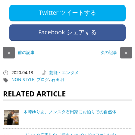
Twitter ツイートする
Facebook シェアする
前の記事
次の記事
«
»
2020.04.13
芸能・エンタメ
NON STYLE
,
ブログ
,
石田明
RELATED ARTICLE
木﨑ゆりあ、ノンスタ石田家にお泊りでの自然体…
ノンスタ石田告白「嫁さんのブログのファンにな…