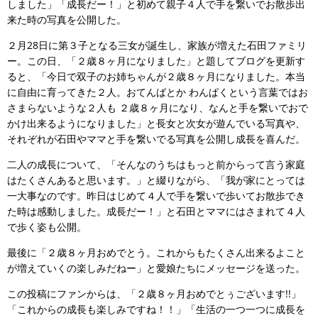
しました」「成長だー！」と初めて親子４人で手を繋いでお散歩出
来た時の写真を公開した。
２月28日に第３子となる三女が誕生し、家族が増えた石田ファミリ
ー。この日、「２歳８ヶ月になりました」と題してブログを更新す
ると、「今日で双子のお姉ちゃんが２歳８ヶ月になりました。本当
に自由に育ってきた２人。おてんばとか わんぱくという言葉ではお
さまらないような２人も ２歳８ヶ月になり、なんと手を繋いでおで
かけ出来るようになりました」と長女と次女が遊んでいる写真や、
それぞれが石田やママと手を繋いでる写真を公開し成長を喜んだ。
二人の成長について、「そんなのうちはもっと前からって言う家庭
はたくさんあると思います。」と綴りながら、「我が家にとっては
一大事なのです。昨日はじめて４人で手を繋いで歩いてお散歩でき
た時は感動しました。成長だー！」と石田とママにはさまれて４人
で歩く姿も公開。
最後に「２歳８ヶ月おめでとう。これからもたくさん出来るよこと
が増えていくの楽しみだねー」と愛娘たちにメッセージを送った。
この投稿にファンからは、「２歳８ヶ月おめでとぅございます!!」
「これからの成長も楽しみですね！！」「生活の一つ一つに成長を