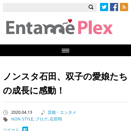
Twitter
Facebook
RSS
ノンスタ石田、双子の愛娘たち
の成長に感動！
2020.04.13
芸能・エンタメ
NON STYLE
,
ブログ
,
石田明
ツイート