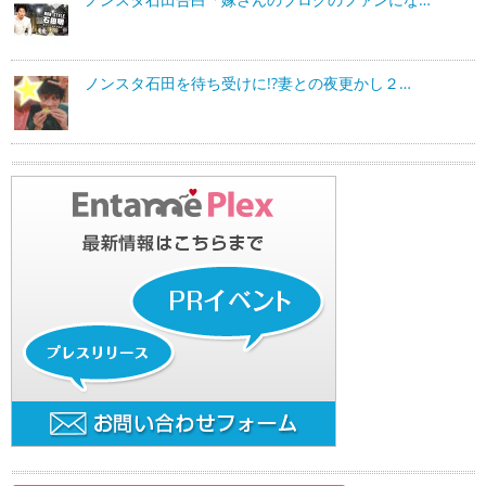
ノンスタ石田を待ち受けに!?妻との夜更かし２…