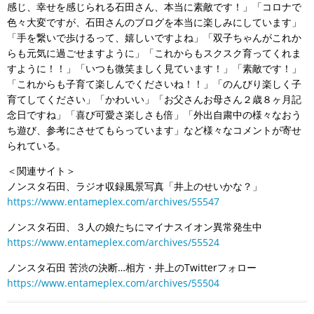
感じ、幸せを感じられる石田さん、本当に素敵です！」「コロナで
色々大変ですが、石田さんのブログを本当に楽しみにしています」
「手を繋いで歩けるって、嬉しいですよね」「双子ちゃんがこれか
らも元気に過ごせますように」「これからもスクスク育ってくれま
すように！！」「いつも微笑ましく見ています！」「素敵です！」
「これからも子育て楽しんでくださいね！！」「のんびり楽しく子
育てしてください」「かわいい」「お父さんお母さん２歳８ヶ月記
念日ですね」「喜び可愛さ楽しさも倍」「外出自粛中の様々なおう
ち遊び、参考にさせてもらっています」など様々なコメントが寄せ
られている。
＜関連サイト＞
ノンスタ石田、ラジオ収録風景写真「井上のせいかな？」
https://www.entameplex.com/archives/55547
ノンスタ石田、３人の娘たちにマイナスイオン異常発生中
https://www.entameplex.com/archives/55524
ノンスタ石田 苦渋の決断…相方・井上のTwitterフォロー
https://www.entameplex.com/archives/55504