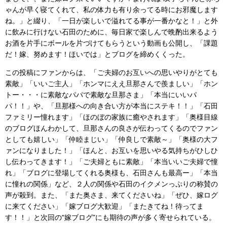
ゃんが早く寝てくれて、私の体力も有り余ってる時にお邪魔します
ね。」と綴り、「一日が楽しいで溢れてる事が一番かなと！」と外
に飲みに行けない石田のために、毎日家で楽しんで晩酌出来るよう
お酒を片手にボールを片づけてもらうという動画も公開し、「課題
だ！嫁、努めます！ほいでは」とブログを締めくくった。
この投稿にファンからは、「ご夫婦のお互いへの思いやりがとても
素敵」「いいご主人」「ホンマにええ旦那さんで羨ましい」「ホン
トー・・・に素敵なパパで素敵な旦那さま」「本当にいいパ
パ！！」や、「旦那様への向き合い方が本当にステキ！！」「石田
ファミリー憧れます」「ほのぼの家族に癒やされます」「奥様目線
のブログほんわかして、旦那さんの良さが伝わってくるのでファン
としても嬉しい」「仲睦まじい」「仲良しで素敵～」「奥様の大フ
ァンになりました！」「ほんと、お互いを思いやる気持ちがひしひ
し伝わってきます！」「ご夫婦ともに素敵」「本当いいご夫婦で憧
れ」「ブログに登場してくれる奥様も、石田さんも最高ー」「本当
に憧れの関係」など、２人の関係や石田のイクメンっぷりの称賛の
声が殺到。また、「また奥さま、来てくださいね」「ぜひ、嫁ログ
に来てください」「嫁ブログ大歓迎」「またきてね！待ってま
す！！」と次回の“嫁ブログ”にも期待の声が多く寄せられている。