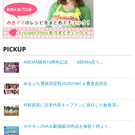
PICKUP
ABEMA開局10周年記念、「ABEMA恋リ…
めるぷち選抜決定戦2026のMC＆審査員決定…
W杯直前に日本代表キャプテンに就任した板倉滉…
ポケモンOVA＆劇場版30作品を毎朝７時より…