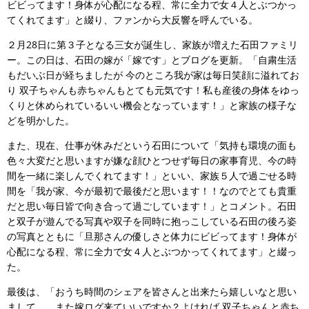
ビビってます！身体が心配になる程、常に全力で女４人とぶつかっ
てくれてます」と綴り、ファンから大反響を呼んでいる。
２月28日に第３子となる三女が誕生し、家族が増えた石田ファミリ
ー。この日は、石田の嫁が「嫁です」とブログを更新。「自粛生活
もだいぶ日が経ちましたが 今のところ我が家は毎日笑顔に溢れてお
り 双子ちゃんも赤ちゃんもとても元気です！私も産後の身体をゆっ
くりと休められているいい機会となっています！」と家族の様子な
どを明かした。
また、現在、仕事が休みだという石田について「気持も環境の面も
色々大変だと思いますが嫌な顔ひとつせず毎日の家事育児、今の時
間を一緒に楽しんでくれてます！」といい、家族５人で過ごせる時
間を「我が家、今が最初で最後だと思います！！なのでとても貴重
だと思い毎日皆で向き合って過ごしています！」とコメント。石田
と双子が遊んでる写真や双子を同時に抱っこしている石田の後ろ姿
の写真とともに「旦那さんの優しさと体力にビビってます！身体が
心配になる程、常に全力で女４人とぶつかってくれてます」と綴っ
た。
最後は、「おうち時間のシェアを皆さんと出来たら嬉しいなと思い
まして、、また嫁ログ来ていいですか？よければ 双子ちゃんと赤ち