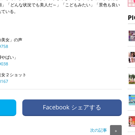
顔」「どんな状況でも美人だ～」「こどもみたい」「景色も良い
れている。
P
の美女」の声
9758
脚やばい」
9038
美女２ショット
3167
Facebook シェアする
次の記事
»