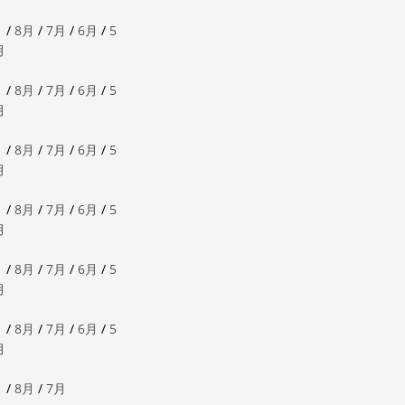
月
/
8月
/
7月
/
6月
/
5
月
月
/
8月
/
7月
/
6月
/
5
月
月
/
8月
/
7月
/
6月
/
5
月
月
/
8月
/
7月
/
6月
/
5
月
月
/
8月
/
7月
/
6月
/
5
月
月
/
8月
/
7月
/
6月
/
5
月
月
/
8月
/
7月