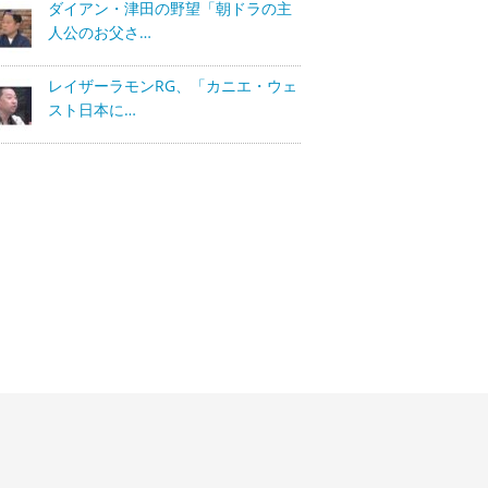
ダイアン・津田の野望「朝ドラの主
人公のお父さ…
レイザーラモンRG、「カニエ・ウェ
スト日本に…