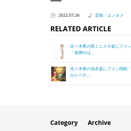
2022.07.26
芸能・エンタメ
RELATED ARTICLE
佐々木希の黒ミニスカ姿にファ
「美脚やば…
佐々木希の浴衣姿にファン悶絶
がレベチ…
Category
Archive