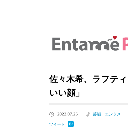
佐々木希、ラフテ
いい顔」
2022.07.26
芸能・エンタメ
ツイート