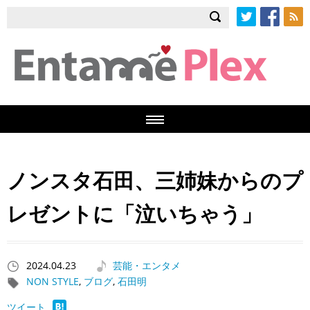
Twitter
Facebook
RSS
ノンスタ石田、三姉妹からのプ
レゼントに「泣いちゃう」
2024.04.23
芸能・エンタメ
NON STYLE
,
ブログ
,
石田明
ツイート