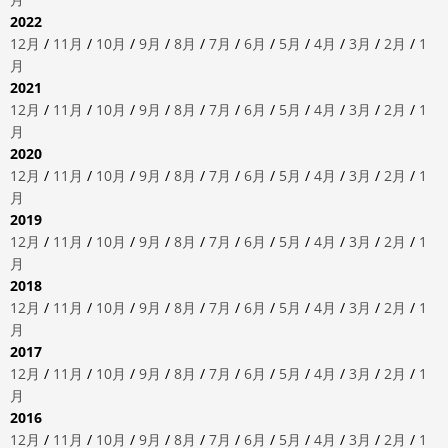
2022
12月
/
11月
/
10月
/
9月
/
8月
/
7月
/
6月
/
5月
/
4月
/
3月
/
2月
/
1
月
2021
12月
/
11月
/
10月
/
9月
/
8月
/
7月
/
6月
/
5月
/
4月
/
3月
/
2月
/
1
月
2020
12月
/
11月
/
10月
/
9月
/
8月
/
7月
/
6月
/
5月
/
4月
/
3月
/
2月
/
1
月
2019
12月
/
11月
/
10月
/
9月
/
8月
/
7月
/
6月
/
5月
/
4月
/
3月
/
2月
/
1
月
2018
12月
/
11月
/
10月
/
9月
/
8月
/
7月
/
6月
/
5月
/
4月
/
3月
/
2月
/
1
月
2017
12月
/
11月
/
10月
/
9月
/
8月
/
7月
/
6月
/
5月
/
4月
/
3月
/
2月
/
1
月
2016
12月
/
11月
/
10月
/
9月
/
8月
/
7月
/
6月
/
5月
/
4月
/
3月
/
2月
/
1