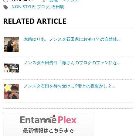
NON STYLE
,
ブログ
,
石田明
RELATED ARTICLE
木﨑ゆりあ、ノンスタ石田家にお泊りでの自然体…
ノンスタ石田告白「嫁さんのブログのファンにな…
ノンスタ石田を待ち受けに!?妻との夜更かし２…