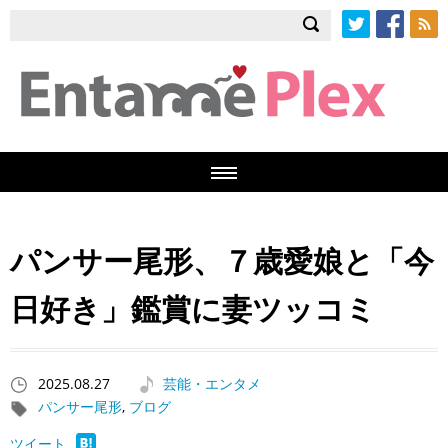
Twitter
Facebook
RSS
パンサー尾形、７歳愛娘と「今
日好き」鑑賞に妻ツッコミ
2025.08.27
芸能・エンタメ
パンサー尾形
,
ブログ
ツイート