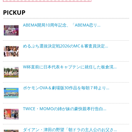
PICKUP
ABEMA開局10周年記念、「ABEMA恋リ…
めるぷち選抜決定戦2026のMC＆審査員決定…
W杯直前に日本代表キャプテンに就任した板倉滉…
ポケモンOVA＆劇場版30作品を毎朝７時より…
TWICE・MOMOの姉が妹の豪快親孝行告白…
ダイアン・津田の野望「朝ドラの主人公のお父さ…