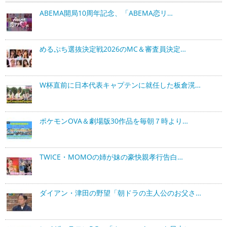
ABEMA開局10周年記念、「ABEMA恋リ…
めるぷち選抜決定戦2026のMC＆審査員決定…
W杯直前に日本代表キャプテンに就任した板倉滉…
ポケモンOVA＆劇場版30作品を毎朝７時より…
TWICE・MOMOの姉が妹の豪快親孝行告白…
ダイアン・津田の野望「朝ドラの主人公のお父さ…