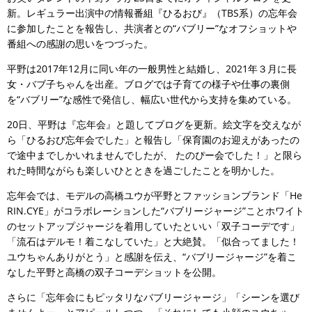
新。レギュラー出演中の情報番組『ひるおび』（TBS系）の忘年会
に参加したことを報告し、共演者との“バブリー”なオフショットや
番組への感謝の思いをつづった。
平野は2017年12月に同い年の一般男性と結婚し、2021年３月に長
女・バブ子ちゃんを出産。ブログでは子育ての様子や仕事の裏側
を“バブリー”な感性で発信し、幅広い世代から支持を集めている。
20日、平野は『忘年会』と題してブログを更新。絵文字を交えなが
ら「ひるおび忘年会でした」と報告し「保育園のお迎えがあったの
で途中までしかいれませんでしたが、 たのぴー会でした！」と限ら
れた時間ながらも楽しいひとときを過ごしたことを明かした。
忘年会では、モデルの高橋ユウが平野とファッションブランド「He
RIN.CYE」がコラボレーションした“バブリージャージ”ことホワイト
のセットアップジャージを着用していたといい「双子コーデです」
「流石はデルモ！着こなしていた」と大絶賛。「似合ってました！
ユウちゃんありがとう」と感謝を伝え、“バブリージャージ”を着こ
なした平野と高橋の双子コーデショットを公開。
さらに「忘年会にもピッタリなバブリージャージ」「シーンを選び