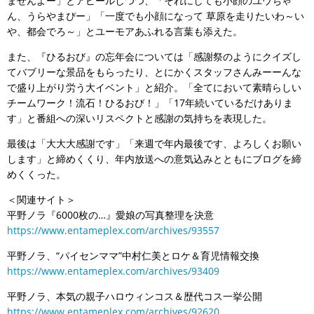
ませんよー」とアピールしつつ、「それにしても小顔のユウちゃ
ん、うらやまぴー」「一度でも小顔になって 草原を走りたいわ～い
や、都会でろ～」とユーモアあふれる言葉も添えた。
また、『ひるおび』の忘年会については「感謝祭のようにクイズし
てバブリーな景品をもらったり、とにかくスタッフさんみーーんな
で盛り上がり労う大イベント」と紹介。「全てにおいて素晴らしい
チームワーク！流石！ひるおび！」「17年続いているだけありま
す」と番組への深いリスペクトと感謝の気持ちを表現した。
最後は「大大大感謝です」「来週で年内最後です、よろしくお願い
します」と締めくくり、年内放送への意気込みとともにブログを締
めくくった。
＜関連サイト＞
平野ノラ『6000枚の…』愛娘の写真整理を決意
https://www.entameplex.com/archives/93557
平野ノラ、“パイセンママ”中村仁美とロケ＆育児情報交換
https://www.entameplex.com/archives/93409
平野ノラ、本気の親子ハロウィンコス＆歴代コス一挙公開
https://www.entameplex.com/archives/92620