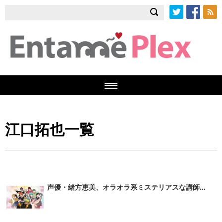
Twitter
Facebook
RSS
江口拓也一覧
声優・緒方恵美、オラオラ系ミステリアスな講師…