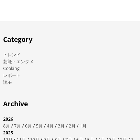
Category
トレンド
芸能・エンタメ
Cooking
レポート
読モ
Archive
2026
8月
/
7月
/
6月
/
5月
/
4月
/
3月
/
2月
/
1月
2025
12月
/
11月
/
10月
/
9月
/
8月
/
7月
/
6月
/
5月
/
4月
/
3月
/
2月
/
1