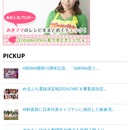
PICKUP
ABEMA開局10周年記念、「ABEMA恋リ…
めるぷち選抜決定戦2026のMC＆審査員決定…
W杯直前に日本代表キャプテンに就任した板倉滉…
ポケモンOVA＆劇場版30作品を毎朝７時より…