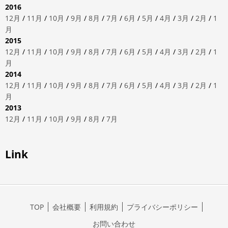
2016
12月
/
11月
/
10月
/
9月
/
8月
/
7月
/
6月
/
5月
/
4月
/
3月
/
2月
/
1
月
2015
12月
/
11月
/
10月
/
9月
/
8月
/
7月
/
6月
/
5月
/
4月
/
3月
/
2月
/
1
月
2014
12月
/
11月
/
10月
/
9月
/
8月
/
7月
/
6月
/
5月
/
4月
/
3月
/
2月
/
1
月
2013
12月
/
11月
/
10月
/
9月
/
8月
/
7月
Link
TOP
会社概要
利用規約
プライバシーポリシー
お問い合わせ