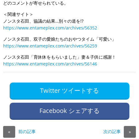
どのコメントが寄せられている。
＜関連サイト＞
ノンスタ石田、協議の結果…別々の道を!?
https://www.entameplex.com/archives/56352
ノンスタ石田、双子の愛娘たちのおやつタイム「可愛い」
https://www.entameplex.com/archives/56259
ノンスタ石田「育休休をもらいました」妻＆子供に感謝！
https://www.entameplex.com/archives/56146
Twitter ツイートする
Facebook シェアする
前の記事
次の記事
«
»