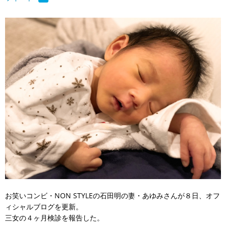
お笑いコンビ・NON STYLEの石田明の妻・あゆみさんが８日、オフ
ィシャルブログを更新。
三女の４ヶ月検診を報告した。