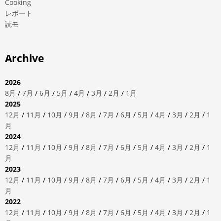
Cooking
レポート
読モ
Archive
2026
8月
/
7月
/
6月
/
5月
/
4月
/
3月
/
2月
/
1月
2025
12月
/
11月
/
10月
/
9月
/
8月
/
7月
/
6月
/
5月
/
4月
/
3月
/
2月
/
1
月
2024
12月
/
11月
/
10月
/
9月
/
8月
/
7月
/
6月
/
5月
/
4月
/
3月
/
2月
/
1
月
2023
12月
/
11月
/
10月
/
9月
/
8月
/
7月
/
6月
/
5月
/
4月
/
3月
/
2月
/
1
月
2022
12月
/
11月
/
10月
/
9月
/
8月
/
7月
/
6月
/
5月
/
4月
/
3月
/
2月
/
1