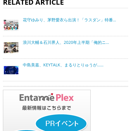
RELATED ARTICLE
花守ゆみり、茅野愛衣ら出演！「ラスダン」特番…
浪川大輔＆石川界人、2020年上半期「俺的ニ…
中島美嘉、KEYTALK、まるりとりゅうが……