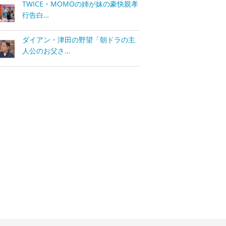
TWICE・MOMOの姉が妹の豪快親孝
行告白…
ダイアン・津田の野望「朝ドラの主
人公のお父さ…