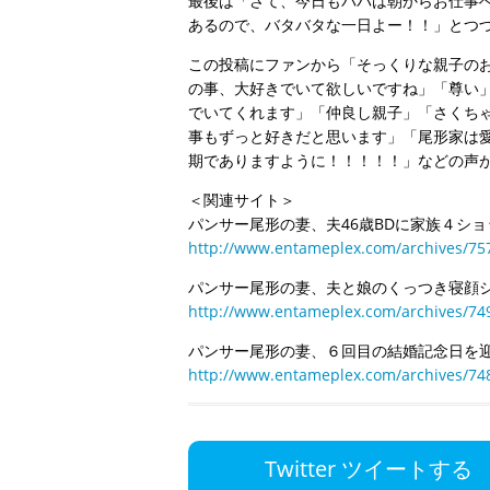
最後は「さて、今日もパパは朝からお仕事
あるので、バタバタな一日よー！！」とつ
この投稿にファンから「そっくりな親子の
の事、大好きでいて欲しいですね」「尊い
でいてくれます」「仲良し親子」「さくち
事もずっと好きだと思います」「尾形家は
期でありますように！！！！！」などの声
＜関連サイト＞
パンサー尾形の妻、夫46歳BDに家族４シ
http://www.entameplex.com/archives/75
パンサー尾形の妻、夫と娘のくっつき寝顔
http://www.entameplex.com/archives/74
パンサー尾形の妻、６回目の結婚記念日を
http://www.entameplex.com/archives/74
Twitter ツイートする