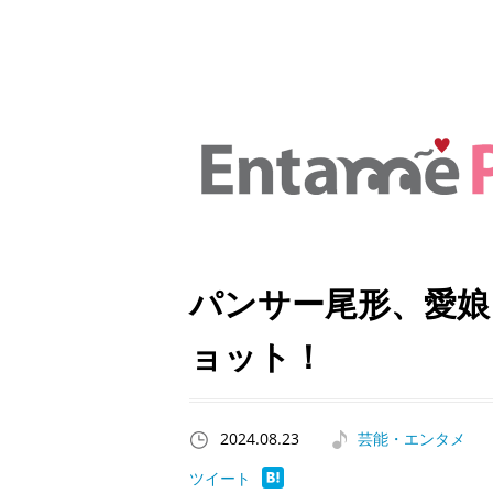
パンサー尾形、愛娘
ョット！
2024.08.23
芸能・エンタメ
ツイート