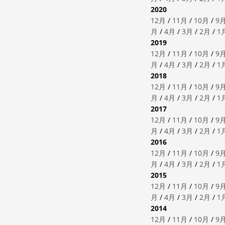
2020
12月
/
11月
/
10月
/
9
月
/
4月
/
3月
/
2月
/
1
2019
12月
/
11月
/
10月
/
9
月
/
4月
/
3月
/
2月
/
1
2018
12月
/
11月
/
10月
/
9
月
/
4月
/
3月
/
2月
/
1
2017
12月
/
11月
/
10月
/
9
月
/
4月
/
3月
/
2月
/
1
2016
12月
/
11月
/
10月
/
9
月
/
4月
/
3月
/
2月
/
1
2015
12月
/
11月
/
10月
/
9
月
/
4月
/
3月
/
2月
/
1
2014
12月
/
11月
/
10月
/
9