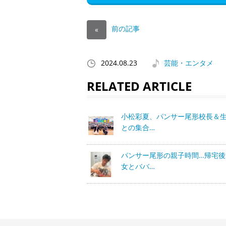
前の記事
«
2024.08.23
芸能・エンタメ
RELATED ARTICLE
小松彩夏、パンサー尾形校長＆
との集合…
パンサー尾形の親子時間…帰宅後
女とババ…