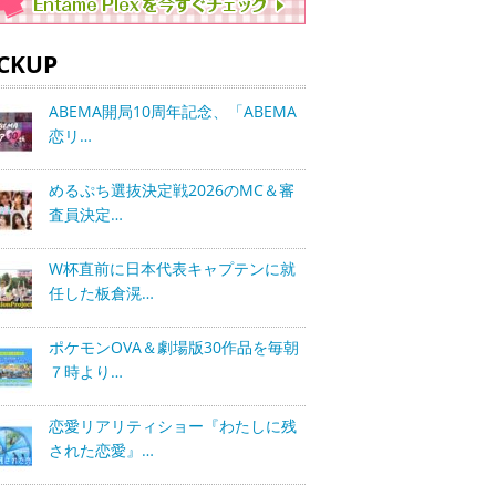
ICKUP
ABEMA開局10周年記念、「ABEMA
恋リ…
めるぷち選抜決定戦2026のMC＆審
査員決定…
W杯直前に日本代表キャプテンに就
任した板倉滉…
ポケモンOVA＆劇場版30作品を毎朝
７時より…
恋愛リアリティショー『わたしに残
された恋愛』…